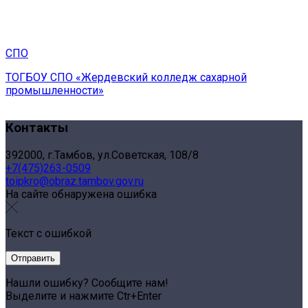
СПО
ТОГБОУ СПО «Жердевский колледж сахарной
промышленности»
Контакты
392000, г.Тамбов, ул.Советская, 108/8
+7(475)263-0509
toipkro@obraz.tambov.gov.ru
На сайте обнаружена ошибка
Текст с ошибкой
Нашли ошибку? Сообщите нам!
Выделите и нажмите Ctr+Enter