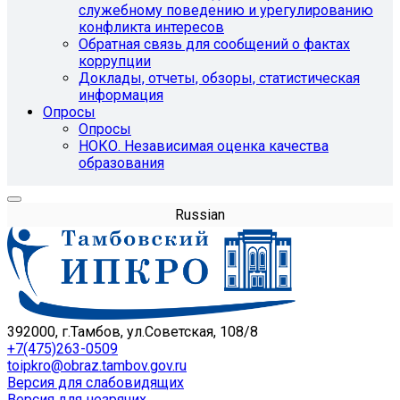
служебному поведению и урегулированию
конфликта интересов
Обратная связь для сообщений о фактах
коррупции
Доклады, отчеты, обзоры, статистическая
информация
Опросы
Опросы
НОКО. Независимая оценка качества
образования
Russian
392000, г.Тамбов, ул.Советская, 108/8
+7(475)263-0509
toipkro@obraz.tambov.gov.ru
Версия для слабовидящих
Версия для незрячих