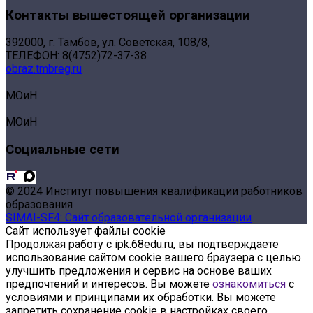
Контакты вышестоящей организации
392000, г. Тамбов, ул. Советская, 108/8,
ТЕЛЕФОН: 8(4752)72-37-38
obraz.tmbreg.ru
МОиН
МОиН
Социальные сети
© 2024 Институт повышения квалификации работников
образования
SIMAI-SF4: Сайт образовательной организации
Сайт использует файлы cookie
Продолжая работу с ipk.68edu.ru, вы подтверждаете
использование сайтом cookie вашего браузера с целью
улучшить предложения и сервис на основе ваших
предпочтений и интересов. Вы можете
ознакомиться
с
условиями и принципами их обработки. Вы можете
запретить сохранение cookie в настройках своего