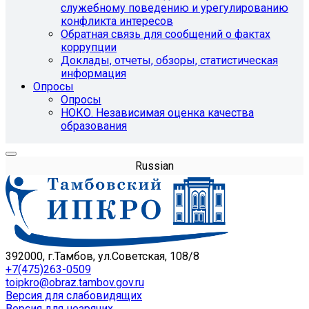
служебному поведению и урегулированию
конфликта интересов
Обратная связь для сообщений о фактах
коррупции
Доклады, отчеты, обзоры, статистическая
информация
Опросы
Опросы
НОКО. Независимая оценка качества
образования
Russian
392000, г.Тамбов, ул.Советская, 108/8
+7(475)263-0509
toipkro@obraz.tambov.gov.ru
Версия для слабовидящих
Версия для незрячих