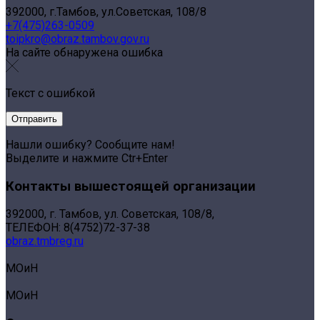
392000, г.Тамбов, ул.Советская, 108/8
+7(475)263-0509
toipkro@obraz.tambov.gov.ru
На сайте обнаружена ошибка
Текст с ошибкой
Нашли ошибку? Сообщите нам!
Выделите и нажмите Ctr+Enter
Контакты вышестоящей организации
392000, г. Тамбов, ул. Советская, 108/8,
ТЕЛЕФОН: 8(4752)72-37-38
obraz.tmbreg.ru
МОиН
МОиН