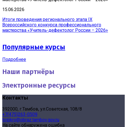
15.06.2026
Итоги проведения регионального этапа IX
Всероссийского конкурса профессионального
мастерства «Учитель-дефектолог России – 2026»
Популярные курсы
Подробнее
Наши партнёры
Электронные ресурсы
Контакты
392000, г.Тамбов, ул.Советская, 108/8
+7(475)263-0509
toipkro@obraz.tambov.gov.ru
На сайте обнаружена ошибка