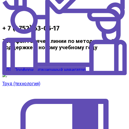
+ 7 (4752) 63-05-17
Телефон горячей линии по методической
поддержке к новому учебному году
ЦДО
Профориентационный навигатор
Труд (технология)