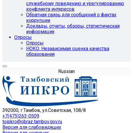
служебному поведению и урегулированию
конфликта интересов
Обратная связь для сообщений о фактах
коррупции
Доклады, отчеты, обзоры, статистическая
информация
Опросы
Опросы
НОКО. Независимая оценка качества
образования
Russian
392000, г.Тамбов, ул.Советская, 108/8
+7(475)263-0509
toipkro@obraz.tambov.gov.ru
Версия для слабовидящих
Версия для незрячих