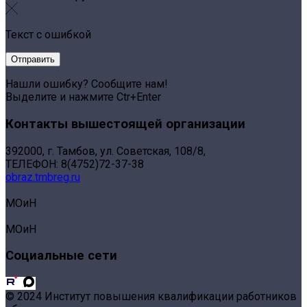
Текст с ошибкой
Нашли ошибку? Сообщите нам!
Выделите и нажмите Ctr+Enter
Контакты вышестоящей организации
392000, г. Тамбов, ул. Советская, 108/8,
ТЕЛЕФОН: 8(4752)72-37-38
obraz.tmbreg.ru
МОиН
МОиН
Социальные сети
© 2024 Институт повышения квалификации работников