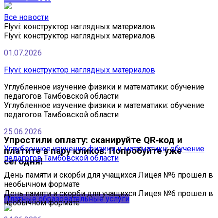
Все новости
Flyvi: конструктор наглядных материалов
Flyvi: конструктор наглядных материалов
01.07.2026
Flyvi: конструктор наглядных материалов
Углубленное изучение физики и математики: обучение
педагогов Тамбовской области
Углубленное изучение физики и математики: обучение
педагогов Тамбовской области
25.06.2026
Упростили оплату: сканируйте QR‑код и
Углубленное изучение физики и математики: обучение
платите в пару кликов. Попробуйте уже
педагогов Тамбовской области
сегодня!
День памяти и скорби для учащихся Лицея №6 прошел в
необычном формате
День памяти и скорби для учащихся Лицея №6 прошел в
Платные образовательные услуги
необычном формате