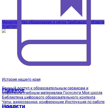
Подписывайтесь на наши каналы в
MAX
Министерство образования и науки Тамбовской области
ТОИПКРО
История нашего края
Единый доступ к образовательным сервисам и
Главное
цифровым учебным материалам
Госуслуги Моя школа
Библиотека цифрового образовательного контента
Чаты, видеозвонки, конференции
Инструкция по работе
Новости
с УБ ЦОК