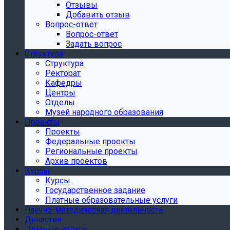
Отзывы
Добавить отзыв
Вопрос-ответ
Вопрос-ответ
Задать вопрос
Структура
Структура
Ректорат
Кафедры
Центры
Отделы
Музей народного образования
Проекты
Проекты
Федеральные проекты
Региональные проекты
Архив проектов
Курсы
Курсы
Государственное задание
Платные образовательные услуги
Научно-методическая деятельность
Династии
Платные услуги