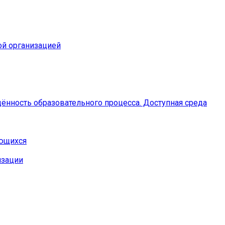
ой организацией
ённость образовательного процесса. Доступная среда
ающихся
изации