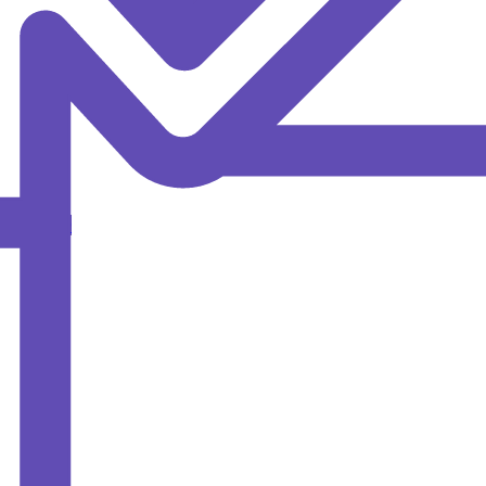
MAX
ОИПКРО