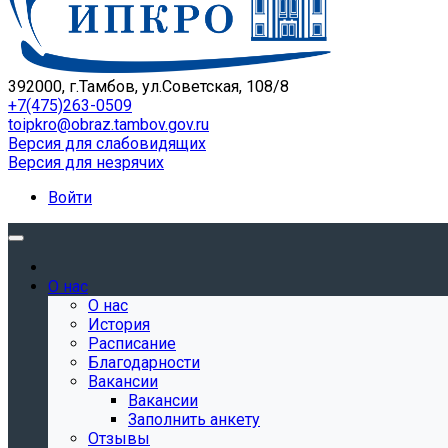
392000, г.Тамбов, ул.Советская, 108/8
+7(475)263-0509
toipkro@obraz.tambov.gov.ru
Версия для слабовидящих
Версия для незрячих
Войти
О нас
О нас
История
Расписание
Благодарности
Вакансии
Вакансии
Заполнить анкету
Отзывы