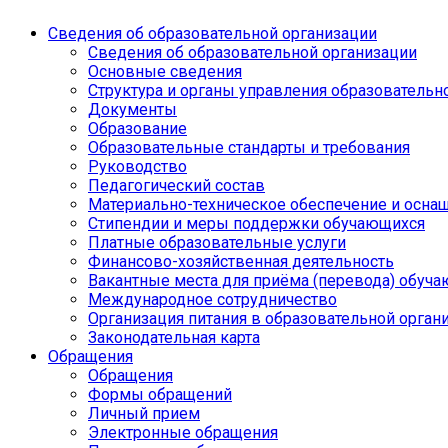
Сведения об образовательной организации
Сведения об образовательной организации
Основные сведения
Структура и органы управления образовательн
Документы
Образование
Образовательные стандарты и требования
Руководство
Педагогический состав
Материально-техническое обеспечение и оснащ
Стипендии и меры поддержки обучающихся
Платные образовательные услуги
Финансово-хозяйственная деятельность
Вакантные места для приёма (перевода) обуч
Международное сотрудничество
Организация питания в образовательной орган
Законодательная карта
Обращения
Обращения
Формы обращений
Личный прием
Электронные обращения