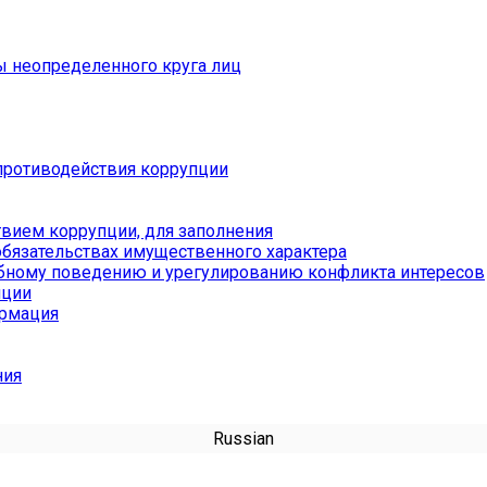
ы неопределенного круга лиц
противодействия коррупции
вием коррупции, для заполнения
обязательствах имущественного характера
бному поведению и урегулированию конфликта интересов
пции
ормация
ния
Russian