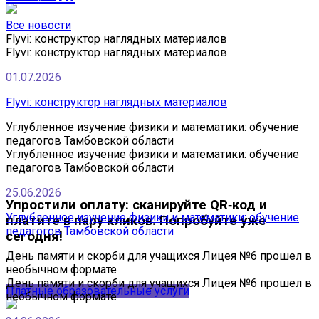
Все новости
Flyvi: конструктор наглядных материалов
Flyvi: конструктор наглядных материалов
01.07.2026
Flyvi: конструктор наглядных материалов
Углубленное изучение физики и математики: обучение
педагогов Тамбовской области
Углубленное изучение физики и математики: обучение
педагогов Тамбовской области
25.06.2026
Упростили оплату: сканируйте QR‑код и
Углубленное изучение физики и математики: обучение
платите в пару кликов. Попробуйте уже
педагогов Тамбовской области
сегодня!
День памяти и скорби для учащихся Лицея №6 прошел в
необычном формате
День памяти и скорби для учащихся Лицея №6 прошел в
Платные образовательные услуги
необычном формате