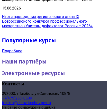
15.06.2026
Итоги проведения регионального этапа IX
Всероссийского конкурса профессионального
мастерства «Учитель-дефектолог России – 2026»
Популярные курсы
Подробнее
Наши партнёры
Электронные ресурсы
Контакты
392000, г.Тамбов, ул.Советская, 108/8
+7(475)263-0509
toipkro@obraz.tambov.gov.ru
На сайте обнаружена ошибка