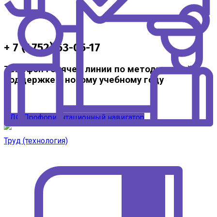
+ 7 (4752) 63-05-17
Телефон горячей линии по методической
поддержке к новому учебному году
ЦДО
Профориентационный навигатор
Труд (технология)