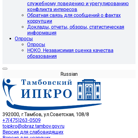
служебному поведению и урегулированию
конфликта интересов
Обратная связь для сообщений о фактах
коррупции
Доклады, отчеты, обзоры, статистическая
информация
Опросы
Опросы
НОКО. Независимая оценка качества
образования
Russian
392000, г.Тамбов, ул.Советская, 108/8
+7(475)263-0509
toipkro@obraz.tambov.gov.ru
Версия для слабовидящих
Версия для незрячих