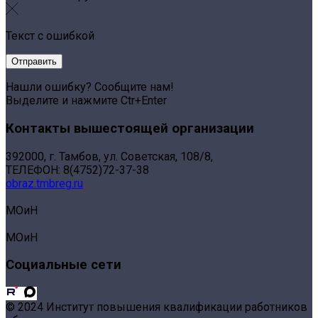
Текст с ошибкой
Нашли ошибку? Сообщите нам!
Выделите и нажмите Ctr+Enter
Контакты вышестоящей организации
392000, г. Тамбов, ул. Советская, 108/8,
ТЕЛЕФОН: 8(4752)72-37-38
obraz.tmbreg.ru
МОиН
МОиН
Социальные сети
© 2024 Институт повышения квалификации работников