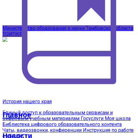
Подписывайтесь на наши каналы в
MAX
Министерство образования и науки Тамбовской области
ТОИПКРО
История нашего края
Единый доступ к образовательным сервисам и
Главное
цифровым учебным материалам
Госуслуги Моя школа
Библиотека цифрового образовательного контента
Чаты, видеозвонки, конференции
Инструкция по работе
Новости
с УБ ЦОК