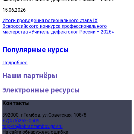
15.06.2026
Итоги проведения регионального этапа IX
Всероссийского конкурса профессионального
мастерства «Учитель-дефектолог России – 2026»
Популярные курсы
Подробнее
Наши партнёры
Электронные ресурсы
Контакты
392000, г.Тамбов, ул.Советская, 108/8
+7(475)263-0509
toipkro@obraz.tambov.gov.ru
На сайте обнаружена ошибка