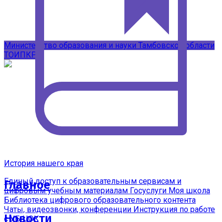
Подписывайтесь на наши каналы в
MAX
Министерство образования и науки Тамбовской области
ТОИПКРО
История нашего края
Единый доступ к образовательным сервисам и
Главное
цифровым учебным материалам
Госуслуги Моя школа
Библиотека цифрового образовательного контента
Чаты, видеозвонки, конференции
Инструкция по работе
Новости
с УБ ЦОК