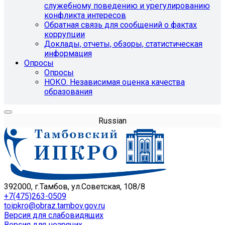
служебному поведению и урегулированию
конфликта интересов
Обратная связь для сообщений о фактах
коррупции
Доклады, отчеты, обзоры, статистическая
информация
Опросы
Опросы
НОКО. Независимая оценка качества
образования
Russian
392000, г.Тамбов, ул.Советская, 108/8
+7(475)263-0509
toipkro@obraz.tambov.gov.ru
Версия для слабовидящих
Версия для незрячих