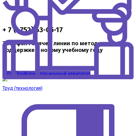
+ 7 (4752) 63-05-17
Телефон горячей линии по методической
поддержке к новому учебному году
ЦДО
Профориентационный навигатор
Труд (технология)