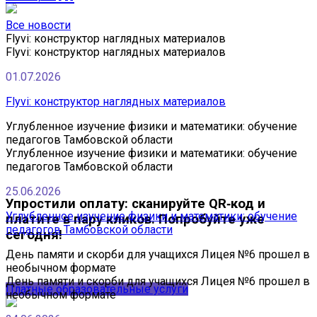
Все новости
Flyvi: конструктор наглядных материалов
Flyvi: конструктор наглядных материалов
01.07.2026
Flyvi: конструктор наглядных материалов
Углубленное изучение физики и математики: обучение
педагогов Тамбовской области
Углубленное изучение физики и математики: обучение
педагогов Тамбовской области
25.06.2026
Упростили оплату: сканируйте QR‑код и
Углубленное изучение физики и математики: обучение
платите в пару кликов. Попробуйте уже
педагогов Тамбовской области
сегодня!
День памяти и скорби для учащихся Лицея №6 прошел в
необычном формате
День памяти и скорби для учащихся Лицея №6 прошел в
Платные образовательные услуги
необычном формате