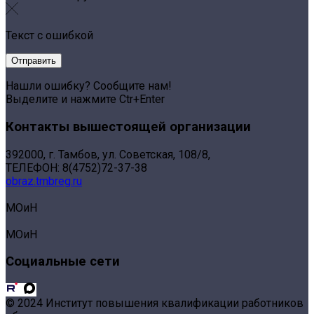
Текст с ошибкой
Нашли ошибку? Сообщите нам!
Выделите и нажмите Ctr+Enter
Контакты вышестоящей организации
392000, г. Тамбов, ул. Советская, 108/8,
ТЕЛЕФОН: 8(4752)72-37-38
obraz.tmbreg.ru
МОиН
МОиН
Социальные сети
© 2024 Институт повышения квалификации работников