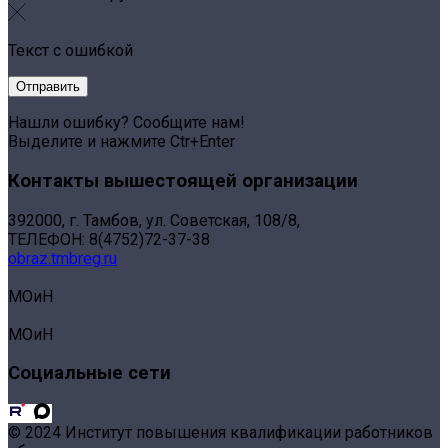
Текст с ошибкой
Нашли ошибку? Сообщите нам!
Выделите и нажмите Ctr+Enter
Контакты вышестоящей организации
392000, г. Тамбов, ул. Советская, 108/8,
ТЕЛЕФОН: 8(4752)72-37-38
obraz.tmbreg.ru
МОиН
МОиН
Социальные сети
© 2024 Институт повышения квалификации работников