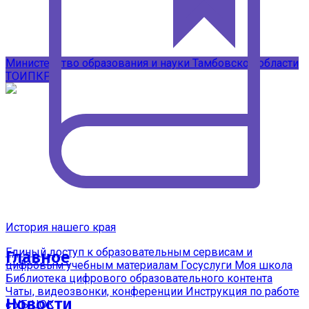
Подписывайтесь на наши каналы в
MAX
Министерство образования и науки Тамбовской области
ТОИПКРО
История нашего края
Единый доступ к образовательным сервисам и
Главное
цифровым учебным материалам
Госуслуги Моя школа
Библиотека цифрового образовательного контента
Чаты, видеозвонки, конференции
Инструкция по работе
Новости
с УБ ЦОК