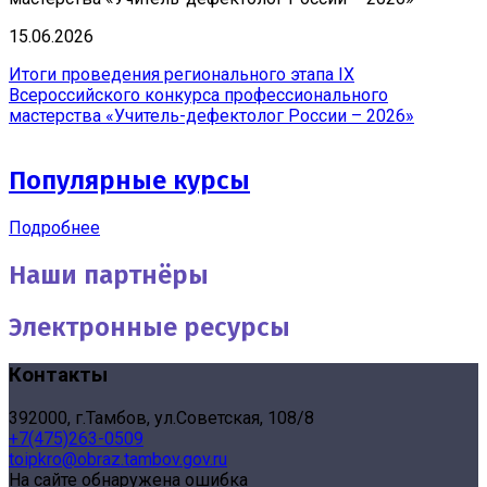
15.06.2026
Итоги проведения регионального этапа IX
Всероссийского конкурса профессионального
мастерства «Учитель-дефектолог России – 2026»
Популярные курсы
Подробнее
Наши партнёры
Электронные ресурсы
Контакты
392000, г.Тамбов, ул.Советская, 108/8
+7(475)263-0509
toipkro@obraz.tambov.gov.ru
На сайте обнаружена ошибка