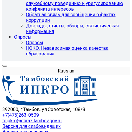
служебному поведению и урегулированию
конфликта интересов
Обратная связь для сообщений о фактах
коррупции
Доклады, отчеты, обзоры, статистическая
информация
Опросы
Опросы
НОКО. Независимая оценка качества
образования
Russian
392000, г.Тамбов, ул.Советская, 108/8
+7(475)263-0509
toipkro@obraz.tambov.gov.ru
Версия для слабовидящих
Версия для незрячих