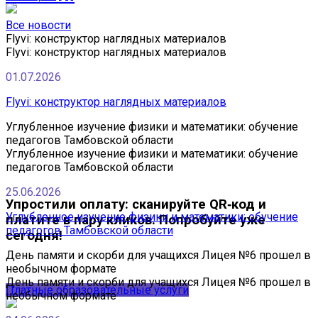
Все новости
Flyvi: конструктор наглядных материалов
Flyvi: конструктор наглядных материалов
01.07.2026
Flyvi: конструктор наглядных материалов
Углубленное изучение физики и математики: обучение
педагогов Тамбовской области
Углубленное изучение физики и математики: обучение
педагогов Тамбовской области
25.06.2026
Упростили оплату: сканируйте QR‑код и
Углубленное изучение физики и математики: обучение
платите в пару кликов. Попробуйте уже
педагогов Тамбовской области
сегодня!
День памяти и скорби для учащихся Лицея №6 прошел в
необычном формате
День памяти и скорби для учащихся Лицея №6 прошел в
Платные образовательные услуги
необычном формате