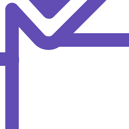
MAX
ОИПКРО