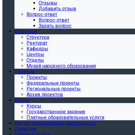
Отзывы
Добавить отзыв
Вопрос-ответ
Вопрос-ответ
Задать вопрос
Структура
Структура
Ректорат
Кафедры
Центры
Отделы
Музей народного образования
Проекты
Проекты
Федеральные проекты
Региональные проекты
Архив проектов
Курсы
Курсы
Государственное задание
Платные образовательные услуги
Научно-методическая деятельность
Династии
Платные услуги