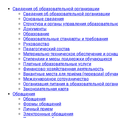
Сведения об образовательной организации
Сведения об образовательной организации
Основные сведения
Структура и органы управления образовательн
Документы
Образование
Образовательные стандарты и требования
Руководство
Педагогический состав
Материально-техническое обеспечение и оснащ
Стипендии и меры поддержки обучающихся
Платные образовательные услуги
Финансово-хозяйственная деятельность
Вакантные места для приёма (перевода) обуч
Международное сотрудничество
Организация питания в образовательной орган
Законодательная карта
Обращения
Обращения
Формы обращений
Личный прием
Электронные обращения