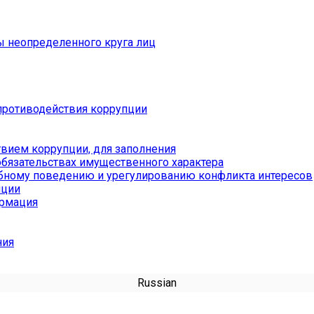
ы неопределенного круга лиц
противодействия коррупции
вием коррупции, для заполнения
обязательствах имущественного характера
бному поведению и урегулированию конфликта интересов
пции
ормация
ния
Russian