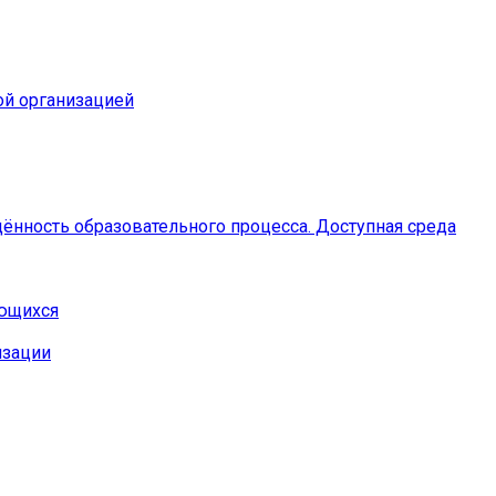
ой организацией
ённость образовательного процесса. Доступная среда
ающихся
изации