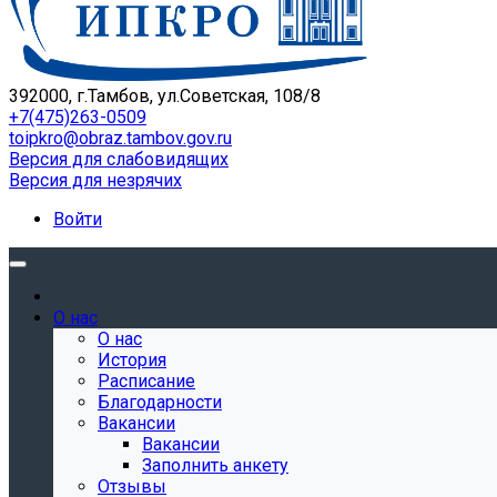
392000, г.Тамбов, ул.Советская, 108/8
+7(475)263-0509
toipkro@obraz.tambov.gov.ru
Версия для слабовидящих
Версия для незрячих
Войти
О нас
О нас
История
Расписание
Благодарности
Вакансии
Вакансии
Заполнить анкету
Отзывы