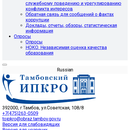
служебному поведению и урегулированию
конфликта интересов
Обратная связь для сообщений о фактах
коррупции
Доклады, отчеты, обзоры, статистическая
информация
Опросы
Опросы
НОКО. Независимая оценка качества
образования
Russian
392000, г.Тамбов, ул.Советская, 108/8
+7(475)263-0509
toipkro@obraz.tambov.gov.ru
Версия для слабовидящих
Версия для незрячих