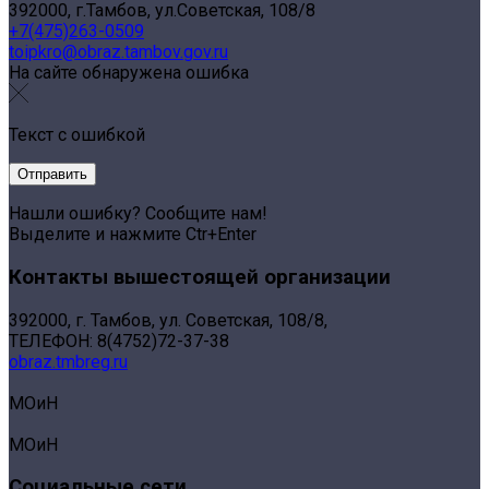
392000, г.Тамбов, ул.Советская, 108/8
+7(475)263-0509
toipkro@obraz.tambov.gov.ru
На сайте обнаружена ошибка
Текст с ошибкой
Нашли ошибку? Сообщите нам!
Выделите и нажмите Ctr+Enter
Контакты вышестоящей организации
392000, г. Тамбов, ул. Советская, 108/8,
ТЕЛЕФОН: 8(4752)72-37-38
obraz.tmbreg.ru
МОиН
МОиН
Социальные сети