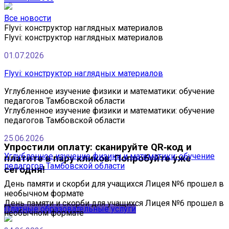
Все новости
Flyvi: конструктор наглядных материалов
Flyvi: конструктор наглядных материалов
01.07.2026
Flyvi: конструктор наглядных материалов
Углубленное изучение физики и математики: обучение
педагогов Тамбовской области
Углубленное изучение физики и математики: обучение
педагогов Тамбовской области
25.06.2026
Упростили оплату: сканируйте QR‑код и
Углубленное изучение физики и математики: обучение
платите в пару кликов. Попробуйте уже
педагогов Тамбовской области
сегодня!
День памяти и скорби для учащихся Лицея №6 прошел в
необычном формате
День памяти и скорби для учащихся Лицея №6 прошел в
Платные образовательные услуги
необычном формате