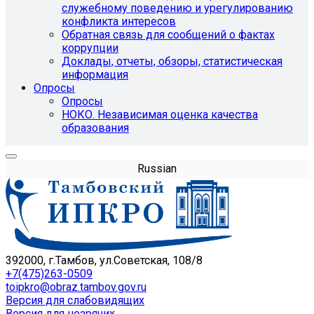
служебному поведению и урегулированию
конфликта интересов
Обратная связь для сообщений о фактах
коррупции
Доклады, отчеты, обзоры, статистическая
информация
Опросы
Опросы
НОКО. Независимая оценка качества
образования
Russian
392000, г.Тамбов, ул.Советская, 108/8
+7(475)263-0509
toipkro@obraz.tambov.gov.ru
Версия для слабовидящих
Версия для незрячих