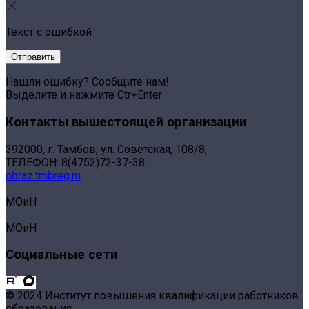
Текст с ошибкой
Нашли ошибку? Сообщите нам!
Выделите и нажмите Ctr+Enter
Контакты вышестоящей организации
392000, г. Тамбов, ул. Советская, 108/8,
ТЕЛЕФОН: 8(4752)72-37-38
obraz.tmbreg.ru
МОиН
МОиН
Социальные сети
© 2024 Институт повышения квалификации работников
образования