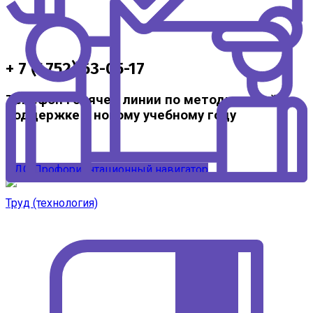
+ 7 (4752) 63-05-17
Телефон горячей линии по методической
поддержке к новому учебному году
ЦДО
Профориентационный навигатор
Труд (технология)