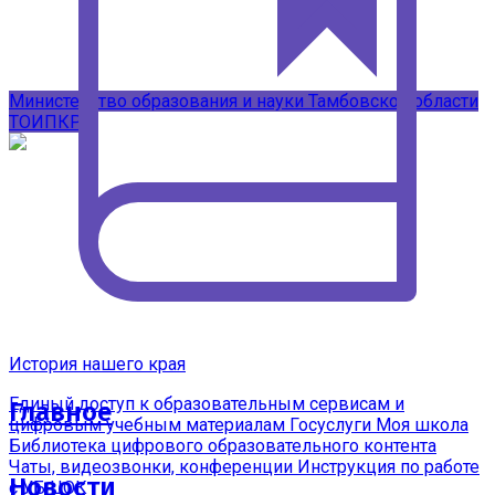
Подписывайтесь на наши каналы в
MAX
Министерство образования и науки Тамбовской области
ТОИПКРО
История нашего края
Единый доступ к образовательным сервисам и
Главное
цифровым учебным материалам
Госуслуги Моя школа
Библиотека цифрового образовательного контента
Чаты, видеозвонки, конференции
Инструкция по работе
Новости
с УБ ЦОК