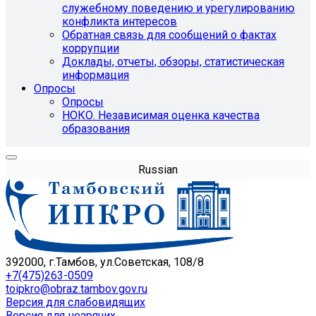
служебному поведению и урегулированию
конфликта интересов
Обратная связь для сообщений о фактах
коррупции
Доклады, отчеты, обзоры, статистическая
информация
Опросы
Опросы
НОКО. Независимая оценка качества
образования
Russian
392000, г.Тамбов, ул.Советская, 108/8
+7(475)263-0509
toipkro@obraz.tambov.gov.ru
Версия для слабовидящих
Версия для незрячих