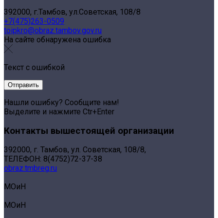
392000, г.Тамбов, ул.Советская, 108/8
+7(475)263-0509
toipkro@obraz.tambov.gov.ru
На сайте обнаружена ошибка
Текст с ошибкой
Нашли ошибку? Сообщите нам!
Выделите и нажмите Ctr+Enter
Контакты вышестоящей организации
392000, г. Тамбов, ул. Советская, 108/8,
ТЕЛЕФОН: 8(4752)72-37-38
obraz.tmbreg.ru
МОиН
МОиН