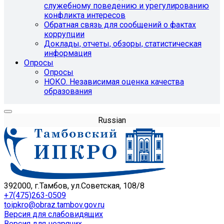
служебному поведению и урегулированию
конфликта интересов
Обратная связь для сообщений о фактах
коррупции
Доклады, отчеты, обзоры, статистическая
информация
Опросы
Опросы
НОКО. Независимая оценка качества
образования
Russian
392000, г.Тамбов, ул.Советская, 108/8
+7(475)263-0509
toipkro@obraz.tambov.gov.ru
Версия для слабовидящих
Версия для незрячих