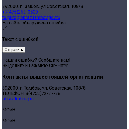
392000, г.Тамбов, ул.Советская, 108/8
+7(475)263-0509
toipkro@obraz.tambov.gov.ru
На сайте обнаружена ошибка
Текст с ошибкой
Нашли ошибку? Сообщите нам!
Выделите и нажмите Ctr+Enter
Контакты вышестоящей организации
392000, г. Тамбов, ул. Советская, 108/8,
ТЕЛЕФОН: 8(4752)72-37-38
obraz.tmbreg.ru
МОиН
МОиН