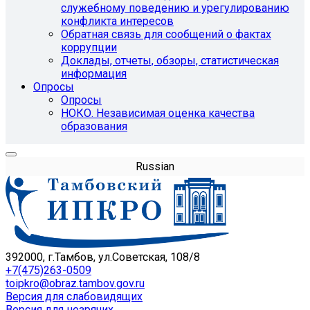
служебному поведению и урегулированию
конфликта интересов
Обратная связь для сообщений о фактах
коррупции
Доклады, отчеты, обзоры, статистическая
информация
Опросы
Опросы
НОКО. Независимая оценка качества
образования
Russian
392000, г.Тамбов, ул.Советская, 108/8
+7(475)263-0509
toipkro@obraz.tambov.gov.ru
Версия для слабовидящих
Версия для незрячих