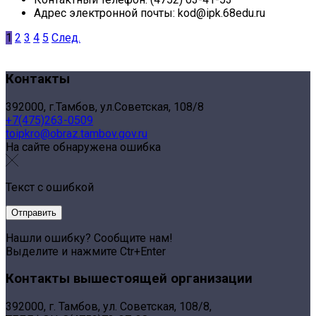
Адрес электронной почты:
kod@ipk.68edu.ru
1
2
3
4
5
След.
Контакты
392000, г.Тамбов, ул.Советская, 108/8
+7(475)263-0509
toipkro@obraz.tambov.gov.ru
На сайте обнаружена ошибка
Текст с ошибкой
Нашли ошибку? Сообщите нам!
Выделите и нажмите Ctr+Enter
Контакты вышестоящей организации
392000, г. Тамбов, ул. Советская, 108/8,