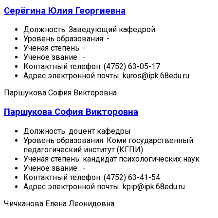
Серёгина Юлия Георгиевна
Должность:
Заведующий кафедрой
Уровень образования:
-
Ученая степень:
-
Ученое звание :
-
Контактный телефон:
(4752) 63-05-17
Адрес электронной почты:
kuros@ipk.68edu.ru
Паршукова София Викторовна
Паршукова София Викторовна
Должность:
доцент кафедры
Уровень образования:
Коми государственный
педагогический институт (КГПИ)
Ученая степень:
кандидат психологических наук
Ученое звание :
-
Контактный телефон:
(4752) 63-41-54
Адрес электронной почты:
kpip@ipk.68edu.ru
Чичканова Елена Леонидовна