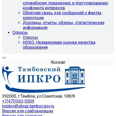
служебному поведению и урегулированию
конфликта интересов
Обратная связь для сообщений о фактах
коррупции
Доклады, отчеты, обзоры, статистическая
информация
Опросы
Опросы
НОКО. Независимая оценка качества
образования
Russian
392000, г.Тамбов, ул.Советская, 108/8
+7(475)263-0509
toipkro@obraz.tambov.gov.ru
Версия для слабовидящих
Версия для незрячих