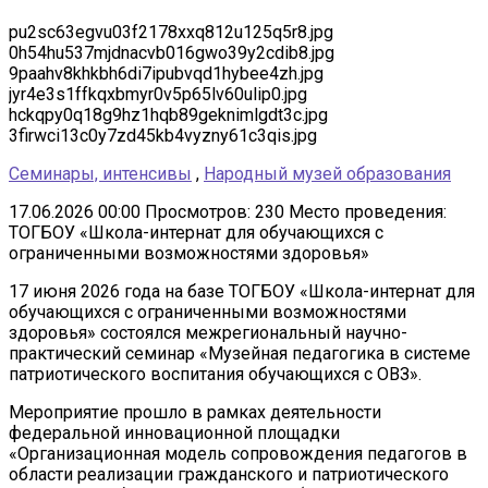
pu2sc63egvu03f2178xxq812u125q5r8.jpg
0h54hu537mjdnacvb016gwo39y2cdib8.jpg
9paahv8khkbh6di7ipubvqd1hybee4zh.jpg
jyr4e3s1ffkqxbmyr0v5p65lv60ulip0.jpg
hckqpy0q18g9hz1hqb89geknimlgdt3c.jpg
3firwci13c0y7zd45kb4vyzny61c3qis.jpg
Семинары, интенсивы
,
Народный музей образования
17.06.2026 00:00
Просмотров: 230
Место проведения:
ТОГБОУ «Школа-интернат для обучающихся с
ограниченными возможностями здоровья»
17 июня 2026 года на базе ТОГБОУ «Школа-интернат для
обучающихся с ограниченными возможностями
здоровья» состоялся межрегиональный научно-
практический семинар «Музейная педагогика в системе
патриотического воспитания обучающихся с ОВЗ».
Мероприятие прошло в рамках деятельности
федеральной инновационной площадки
«Организационная модель сопровождения педагогов в
области реализации гражданского и патриотического