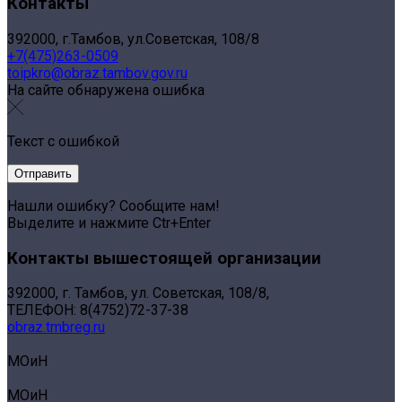
Контакты
392000, г.Тамбов, ул.Советская, 108/8
+7(475)263-0509
toipkro@obraz.tambov.gov.ru
На сайте обнаружена ошибка
Текст с ошибкой
Нашли ошибку? Сообщите нам!
Выделите и нажмите Ctr+Enter
Контакты вышестоящей организации
392000, г. Тамбов, ул. Советская, 108/8,
ТЕЛЕФОН: 8(4752)72-37-38
obraz.tmbreg.ru
МОиН
МОиН