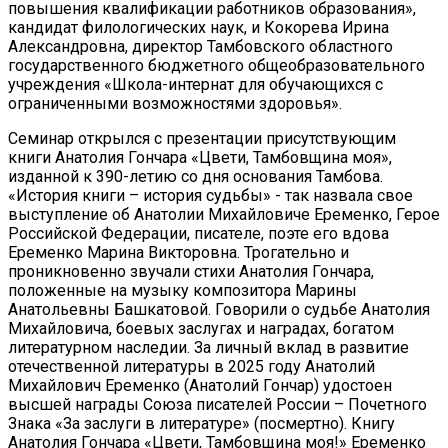
повышения квалификации работников образования»,
кандидат филологических наук, и Кокорева Ирина
Александровна, директор Тамбовского областного
государственного бюджетного общеобразовательного
учреждения «Школа-интернат для обучающихся с
ограниченными возможностями здоровья».
Семинар открылся с презентации присутствующим
книги Анатолия Гончара «Цвети, Тамбовщина моя»,
изданной к 390-летию со дня основания Тамбова.
«История книги – история судьбы» - так назвала свое
выступление об Анатолии Михайловиче Еременко, Герое
Российской Федерации, писателе, поэте его вдова
Еременко Марина Викторовна. Трогательно и
проникновенно звучали стихи Анатолия Гончара,
положенные на музыку композитора Марины
Анатольевны Башкатовой. Говорили о судьбе Анатолия
Михайловича, боевых заслугах и наградах, богатом
литературном наследии. За личный вклад в развитие
отечественной литературы в 2025 году Анатолий
Михайлович Еременко (Анатолий Гончар) удостоен
высшей награды Союза писателей России – Почетного
Знака «За заслуги в литературе» (посмертно). Книгу
Анатолия Гончара «Цвети, Тамбовщина моя!» Еременко