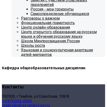
Занятия с участием отраслевых
предприятий
Россия - мои горизонты
Самоопределение обучающихся
Разговоры о важном
Функциональная грамотность
Центр онлайн-образования
Центр открытого образования на русском
языке и обучения русскому языку
Школа Минпросвещения России
Школы роста
Языковая и социокультурная адаптация
детей-мигрантов
Кафедра общеобразовательных дисциплин
Контакты
392000, г.Тамбов, ул.Советская, 108/8
+7(475)263-0509
toipkro@obraz.tambov.gov.ru