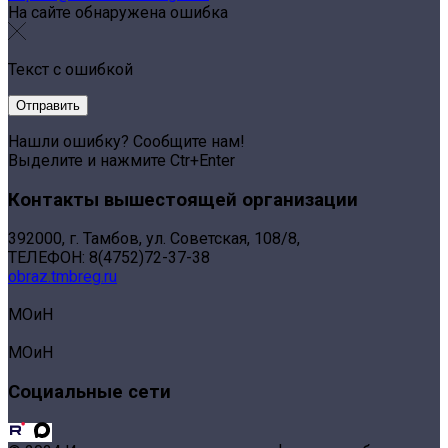
На сайте обнаружена ошибка
Текст с ошибкой
Нашли ошибку? Сообщите нам!
Выделите и нажмите Ctr+Enter
Контакты вышестоящей организации
392000, г. Тамбов, ул. Советская, 108/8,
ТЕЛЕФОН: 8(4752)72-37-38
obraz.tmbreg.ru
МОиН
МОиН
Социальные сети