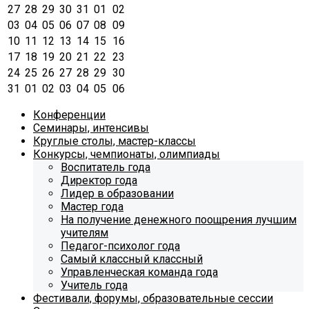
27
28
29
30
31
01
02
03
04
05
06
07
08
09
10
11
12
13
14
15
16
17
18
19
20
21
22
23
24
25
26
27
28
29
30
31
01
02
03
04
05
06
Конференции
Семинары, интенсивы
Круглые столы, мастер-классы
Конкурсы, чемпионаты, олимпиады
Воспитатель года
Директор года
Лидер в образовании
Мастер года
На получение денежного поощрения лучшим
учителям
Педагог-психолог года
Самый классный классный
Управленческая команда года
Учитель года
Фестивали, форумы, образовательные сессии