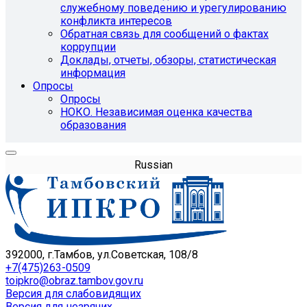
служебному поведению и урегулированию
конфликта интересов
Обратная связь для сообщений о фактах
коррупции
Доклады, отчеты, обзоры, статистическая
информация
Опросы
Опросы
НОКО. Независимая оценка качества
образования
Russian
392000, г.Тамбов, ул.Советская, 108/8
+7(475)263-0509
toipkro@obraz.tambov.gov.ru
Версия для слабовидящих
Версия для незрячих