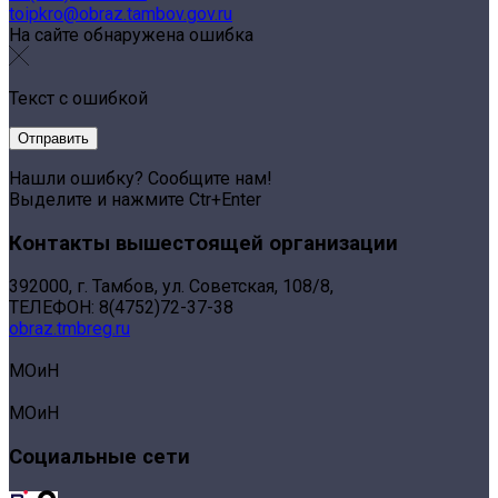
toipkro@obraz.tambov.gov.ru
На сайте обнаружена ошибка
Текст с ошибкой
Нашли ошибку? Сообщите нам!
Выделите и нажмите Ctr+Enter
Контакты вышестоящей организации
392000, г. Тамбов, ул. Советская, 108/8,
ТЕЛЕФОН: 8(4752)72-37-38
obraz.tmbreg.ru
МОиН
МОиН
Социальные сети