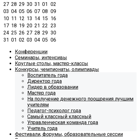
27
28
29
30
31
01
02
03
04
05
06
07
08
09
10
11
12
13
14
15
16
17
18
19
20
21
22
23
24
25
26
27
28
29
30
31
01
02
03
04
05
06
Конференции
Семинары, интенсивы
Круглые столы, мастер-классы
Конкурсы, чемпионаты, олимпиады
Воспитатель года
Директор года
Лидер в образовании
Мастер года
На получение денежного поощрения лучшим
учителям
Педагог-психолог года
Самый классный классный
Управленческая команда года
Учитель года
Фестивали, форумы, образовательные сессии