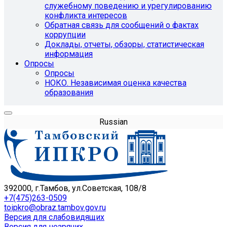
служебному поведению и урегулированию
конфликта интересов
Обратная связь для сообщений о фактах
коррупции
Доклады, отчеты, обзоры, статистическая
информация
Опросы
Опросы
НОКО. Независимая оценка качества
образования
Russian
392000, г.Тамбов, ул.Советская, 108/8
+7(475)263-0509
toipkro@obraz.tambov.gov.ru
Версия для слабовидящих
Версия для незрячих