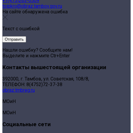
+7(475)263-0509
toipkro@obraz.tambov.gov.ru
На сайте обнаружена ошибка
Текст с ошибкой
Нашли ошибку? Сообщите нам!
Выделите и нажмите Ctr+Enter
Контакты вышестоящей организации
392000, г. Тамбов, ул. Советская, 108/8,
ТЕЛЕФОН: 8(4752)72-37-38
obraz.tmbreg.ru
МОиН
МОиН
Социальные сети