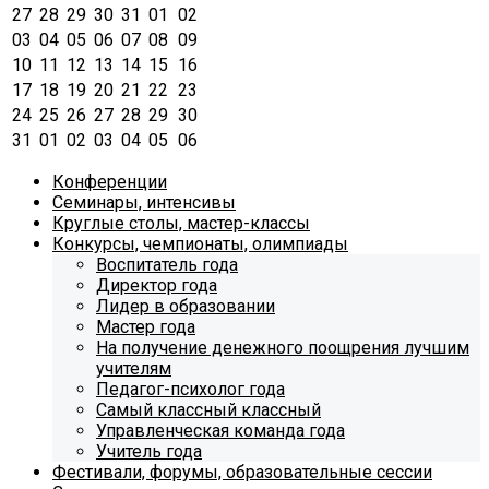
27
28
29
30
31
01
02
03
04
05
06
07
08
09
10
11
12
13
14
15
16
17
18
19
20
21
22
23
24
25
26
27
28
29
30
31
01
02
03
04
05
06
Конференции
Семинары, интенсивы
Круглые столы, мастер-классы
Конкурсы, чемпионаты, олимпиады
Воспитатель года
Директор года
Лидер в образовании
Мастер года
На получение денежного поощрения лучшим
учителям
Педагог-психолог года
Самый классный классный
Управленческая команда года
Учитель года
Фестивали, форумы, образовательные сессии