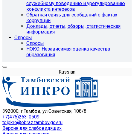
служебному поведению и урегулированию
конфликта интересов
Обратная связь для сообщений о фактах
коррупции
Доклады, отчеты, обзоры, статистическая
информация
Опросы
Опросы
НОКО. Независимая оценка качества
образования
Russian
392000, г.Тамбов, ул.Советская, 108/8
+7(475)263-0509
toipkro@obraz.tambov.gov.ru
Версия для слабовидящих
Версия для незрячих