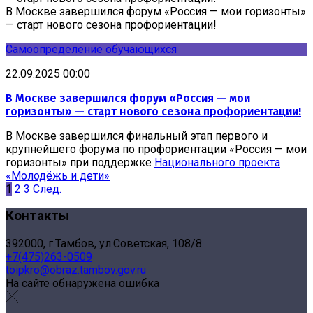
В Москве завершился форум «Россия — мои горизонты»
— старт нового сезона профориентации!
Самоопределение обучающихся
22.09.2025 00:00
В Москве завершился форум «Россия — мои
горизонты» — старт нового сезона профориентации!
В Москве завершился финальный этап первого и
крупнейшего форума по профориентации «Россия — мои
горизонты» при поддержке
Национального проекта
«Молодёжь и дети»
1
2
3
След.
Контакты
392000, г.Тамбов, ул.Советская, 108/8
+7(475)263-0509
toipkro@obraz.tambov.gov.ru
На сайте обнаружена ошибка