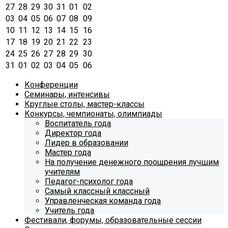
27
28
29
30
31
01
02
03
04
05
06
07
08
09
10
11
12
13
14
15
16
17
18
19
20
21
22
23
24
25
26
27
28
29
30
31
01
02
03
04
05
06
Конференции
Семинары, интенсивы
Круглые столы, мастер-классы
Конкурсы, чемпионаты, олимпиады
Воспитатель года
Директор года
Лидер в образовании
Мастер года
На получение денежного поощрения лучшим
учителям
Педагог-психолог года
Самый классный классный
Управленческая команда года
Учитель года
Фестивали, форумы, образовательные сессии