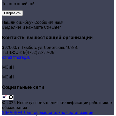
Текст с ошибкой
Нашли ошибку? Сообщите нам!
Выделите и нажмите Ctr+Enter
Контакты вышестоящей организации
392000, г. Тамбов, ул. Советская, 108/8,
ТЕЛЕФОН: 8(4752)72-37-38
obraz.tmbreg.ru
МОиН
МОиН
Социальные сети
© 2024 Институт повышения квалификации работников
образования
SIMAI-SF4: Сайт образовательной организации