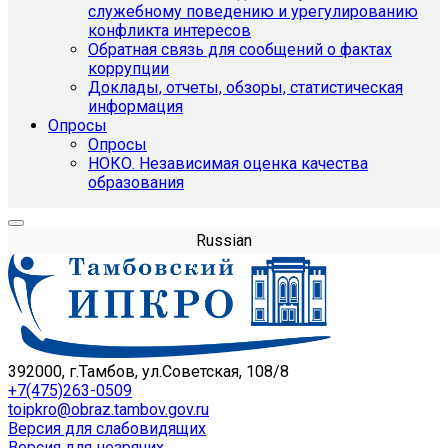
служебному поведению и урегулированию
конфликта интересов
Обратная связь для сообщений о фактах
коррупции
Доклады, отчеты, обзоры, статистическая
информация
Опросы
Опросы
НОКО. Независимая оценка качества
образования
Russian
392000, г.Тамбов, ул.Советская, 108/8
+7(475)263-0509
toipkro@obraz.tambov.gov.ru
Версия для слабовидящих
Версия для незрячих