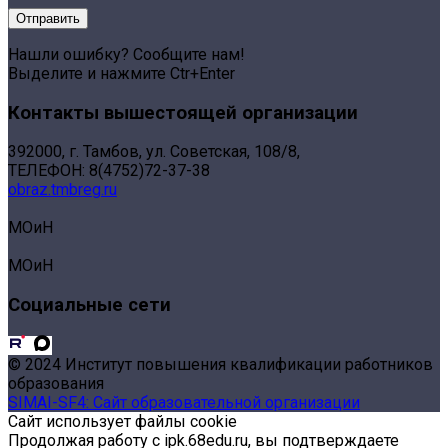
Нашли ошибку? Сообщите нам!
Выделите и нажмите Ctr+Enter
Контакты вышестоящей организации
392000, г. Тамбов, ул. Советская, 108/8,
ТЕЛЕФОН: 8(4752)72-37-38
obraz.tmbreg.ru
МОиН
МОиН
Социальные сети
© 2024 Институт повышения квалификации работников
образования
SIMAI-SF4: Сайт образовательной организации
Сайт использует файлы cookie
Продолжая работу с ipk.68edu.ru, вы подтверждаете