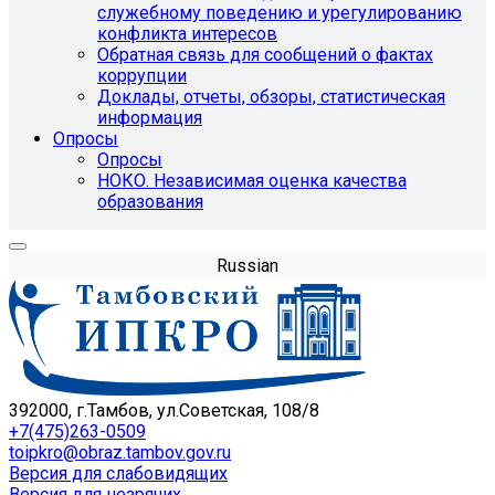
служебному поведению и урегулированию
конфликта интересов
Обратная связь для сообщений о фактах
коррупции
Доклады, отчеты, обзоры, статистическая
информация
Опросы
Опросы
НОКО. Независимая оценка качества
образования
Russian
392000, г.Тамбов, ул.Советская, 108/8
+7(475)263-0509
toipkro@obraz.tambov.gov.ru
Версия для слабовидящих
Версия для незрячих