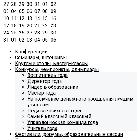
27
28
29
30
31
01
02
03
04
05
06
07
08
09
10
11
12
13
14
15
16
17
18
19
20
21
22
23
24
25
26
27
28
29
30
31
01
02
03
04
05
06
Конференции
Семинары, интенсивы
Круглые столы, мастер-классы
Конкурсы, чемпионаты, олимпиады
Воспитатель года
Директор года
Лидер в образовании
Мастер года
На получение денежного поощрения лучшим
учителям
Педагог-психолог года
Самый классный классный
Управленческая команда года
Учитель года
Фестивали, форумы, образовательные сессии