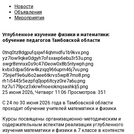
Новости
Объявления
Мероприятия
Углубленное изучение физики и математики:
обучение педагогов Тамбовской области
0tnq0tz8dgpufqsjwf4qhmidfu1b9kvx.png
yz7low9qke0dgyh7ofsxaxp6ebu3r53u.png
swgr8imnxx0s9c47i0eow0x8b5ntywph.png
kvbx3dpai56rw4kziqq966uprn46j7vu.png
75njief9e6ul6o2aee6tkrvs5wp87mo8.png
rh1i5445r5ezpfq0jop6ltcyz0re7a6u.png
hz7u179pcz3xkrwfnoeioknqsashklj5.png
25 июня 2026, Четверг 11:06
Просмотров: 351
С 24 по 30 июня 2026 года в Тамбовской области
проходит обучение учителей математики и физики.
Курсы посвящены организационно-методическим и
содержательным аспектам реализации углубленного
изучения математики и физики в 7 классе в контексте