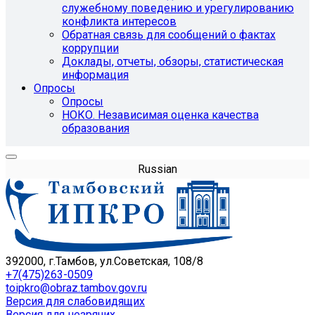
служебному поведению и урегулированию
конфликта интересов
Обратная связь для сообщений о фактах
коррупции
Доклады, отчеты, обзоры, статистическая
информация
Опросы
Опросы
НОКО. Независимая оценка качества
образования
Russian
392000, г.Тамбов, ул.Советская, 108/8
+7(475)263-0509
toipkro@obraz.tambov.gov.ru
Версия для слабовидящих
Версия для незрячих