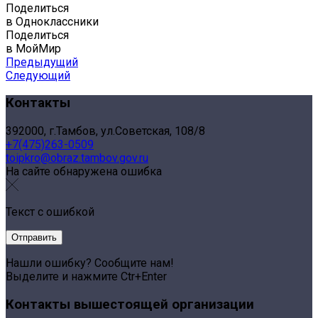
Поделиться
в Одноклассники
Поделиться
в МойМир
Предыдущий
Следующий
Контакты
392000, г.Тамбов, ул.Советская, 108/8
+7(475)263-0509
toipkro@obraz.tambov.gov.ru
На сайте обнаружена ошибка
Текст с ошибкой
Нашли ошибку? Сообщите нам!
Выделите и нажмите Ctr+Enter
Контакты вышестоящей организации