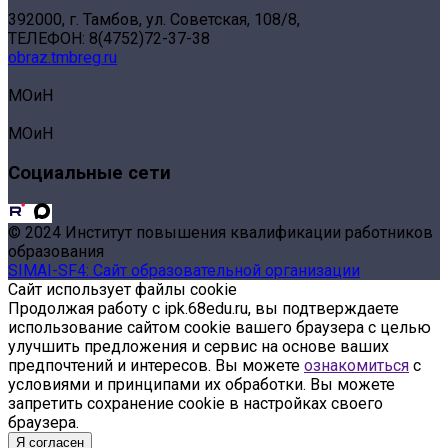
392000, г. Тамбов, ул. Советская, 108/8,
ТЕЛЕФОН: 8(4752)72-37-38
obraz.tmbreg.ru
МОиН
МОиН
Социальные сети
© 2024 Институт повышения квалификации работников
образования
SIMAI-SF4: Сайт образовательной организации
Сайт использует файлы cookie
Продолжая работу с ipk.68edu.ru, вы подтверждаете
использование сайтом cookie вашего браузера с целью
улучшить предложения и сервис на основе ваших
предпочтений и интересов. Вы можете
ознакомиться
с
условиями и принципами их обработки. Вы можете
запретить сохранение cookie в настройках своего
браузера.
Я согласен