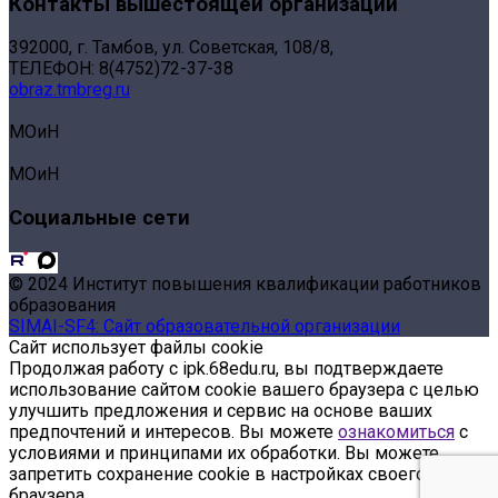
Контакты вышестоящей организации
392000, г. Тамбов, ул. Советская, 108/8,
ТЕЛЕФОН: 8(4752)72-37-38
obraz.tmbreg.ru
МОиН
МОиН
Социальные сети
© 2024 Институт повышения квалификации работников
образования
SIMAI-SF4: Сайт образовательной организации
Сайт использует файлы cookie
Продолжая работу с ipk.68edu.ru, вы подтверждаете
использование сайтом cookie вашего браузера с целью
улучшить предложения и сервис на основе ваших
предпочтений и интересов. Вы можете
ознакомиться
с
условиями и принципами их обработки. Вы можете
запретить сохранение cookie в настройках своего
браузера.