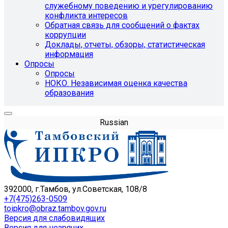
служебному поведению и урегулированию
конфликта интересов
Обратная связь для сообщений о фактах
коррупции
Доклады, отчеты, обзоры, статистическая
информация
Опросы
Опросы
НОКО. Независимая оценка качества
образования
Russian
392000, г.Тамбов, ул.Советская, 108/8
+7(475)263-0509
toipkro@obraz.tambov.gov.ru
Версия для слабовидящих
Версия для незрячих