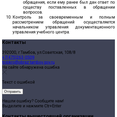
обращения, если ему ранее был дан ответ по
существу поставленных в обращении
вопросов.
Контроль за своевременным и полным
рассмотрением обращений осуществляется
начальником управления документационного
управления учебного центра.
Контакты
392000, г.Тамбов, ул.Советская, 108/8
+7(475)263-0509
toipkro@obraz.tambov.gov.ru
На сайте обнаружена ошибка
Текст с ошибкой
Нашли ошибку? Сообщите нам!
Выделите и нажмите Ctr+Enter
Контакты вышестоящей организации