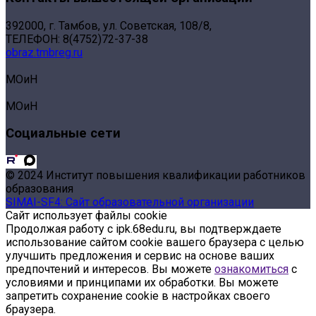
392000, г. Тамбов, ул. Советская, 108/8,
ТЕЛЕФОН: 8(4752)72-37-38
obraz.tmbreg.ru
МОиН
МОиН
Социальные сети
© 2024 Институт повышения квалификации работников
образования
SIMAI-SF4: Сайт образовательной организации
Сайт использует файлы cookie
Продолжая работу с ipk.68edu.ru, вы подтверждаете
использование сайтом cookie вашего браузера с целью
улучшить предложения и сервис на основе ваших
предпочтений и интересов. Вы можете
ознакомиться
с
условиями и принципами их обработки. Вы можете
запретить сохранение cookie в настройках своего
браузера.