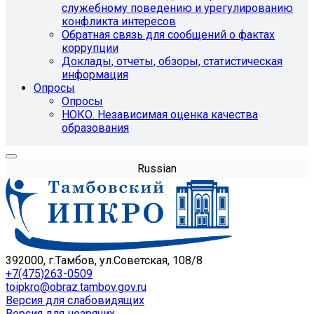
служебному поведению и урегулированию
конфликта интересов
Обратная связь для сообщений о фактах
коррупции
Доклады, отчеты, обзоры, статистическая
информация
Опросы
Опросы
НОКО. Независимая оценка качества
образования
Russian
392000, г.Тамбов, ул.Советская, 108/8
+7(475)263-0509
toipkro@obraz.tambov.gov.ru
Версия для слабовидящих
Версия для незрячих