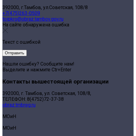
392000, г.Тамбов, ул.Советская, 108/8
+7(475)263-0509
toipkro@obraz.tambov.gov.ru
На сайте обнаружена ошибка
Текст с ошибкой
Нашли ошибку? Сообщите нам!
Выделите и нажмите Ctr+Enter
Контакты вышестоящей организации
392000, г. Тамбов, ул. Советская, 108/8,
ТЕЛЕФОН: 8(4752)72-37-38
obraz.tmbreg.ru
МОиН
МОиН