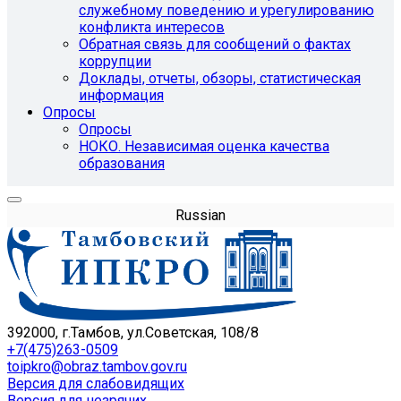
служебному поведению и урегулированию
конфликта интересов
Обратная связь для сообщений о фактах
коррупции
Доклады, отчеты, обзоры, статистическая
информация
Опросы
Опросы
НОКО. Независимая оценка качества
образования
Russian
392000, г.Тамбов, ул.Советская, 108/8
+7(475)263-0509
toipkro@obraz.tambov.gov.ru
Версия для слабовидящих
Версия для незрячих