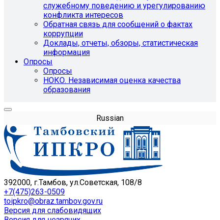
служебному поведению и урегулированию
конфликта интересов
Обратная связь для сообщений о фактах
коррупции
Доклады, отчеты, обзоры, статистическая
информация
Опросы
Опросы
НОКО. Независимая оценка качества
образования
Russian
392000, г.Тамбов, ул.Советская, 108/8
+7(475)263-0509
toipkro@obraz.tambov.gov.ru
Версия для слабовидящих
Версия для незрячих