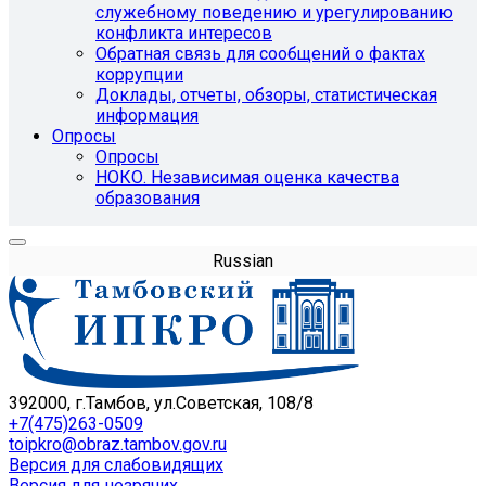
служебному поведению и урегулированию
конфликта интересов
Обратная связь для сообщений о фактах
коррупции
Доклады, отчеты, обзоры, статистическая
информация
Опросы
Опросы
НОКО. Независимая оценка качества
образования
Russian
392000, г.Тамбов, ул.Советская, 108/8
+7(475)263-0509
toipkro@obraz.tambov.gov.ru
Версия для слабовидящих
Версия для незрячих