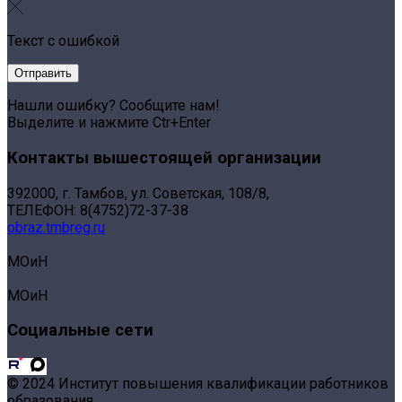
Текст с ошибкой
Нашли ошибку? Сообщите нам!
Выделите и нажмите Ctr+Enter
Контакты вышестоящей организации
392000, г. Тамбов, ул. Советская, 108/8,
ТЕЛЕФОН: 8(4752)72-37-38
obraz.tmbreg.ru
МОиН
МОиН
Социальные сети
© 2024 Институт повышения квалификации работников
образования