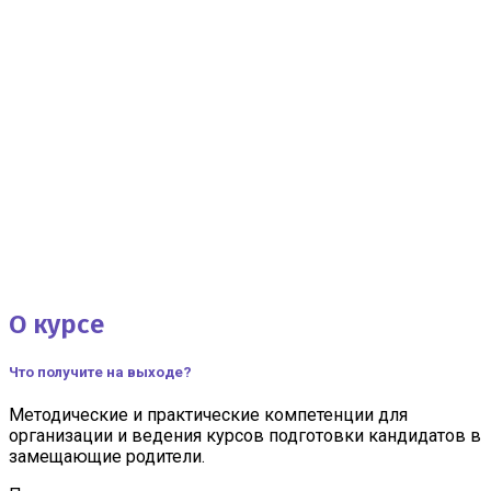
Курс
Организация деятельности специалистов по подготовке
О курсе
лиц, желающих принять на воспитание в свою семью
ребёнка
Что получите на выходе?
2 500 ₽
36 ч
Методические и практические компетенции для
Записаться на курс
организации и ведения курсов подготовки кандидатов в
замещающие родители.