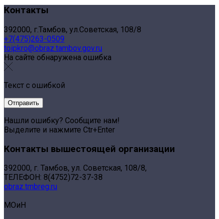
Контакты
392000, г.Тамбов, ул.Советская, 108/8
+7(475)263-0509
toipkro@obraz.tambov.gov.ru
На сайте обнаружена ошибка
Текст с ошибкой
Нашли ошибку? Сообщите нам!
Выделите и нажмите Ctr+Enter
Контакты вышестоящей организации
392000, г. Тамбов, ул. Советская, 108/8,
ТЕЛЕФОН: 8(4752)72-37-38
obraz.tmbreg.ru
МОиН