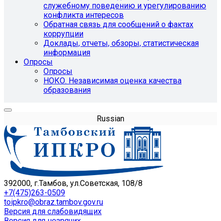
служебному поведению и урегулированию
конфликта интересов
Обратная связь для сообщений о фактах
коррупции
Доклады, отчеты, обзоры, статистическая
информация
Опросы
Опросы
НОКО. Независимая оценка качества
образования
Russian
392000, г.Тамбов, ул.Советская, 108/8
+7(475)263-0509
toipkro@obraz.tambov.gov.ru
Версия для слабовидящих
Версия для незрячих