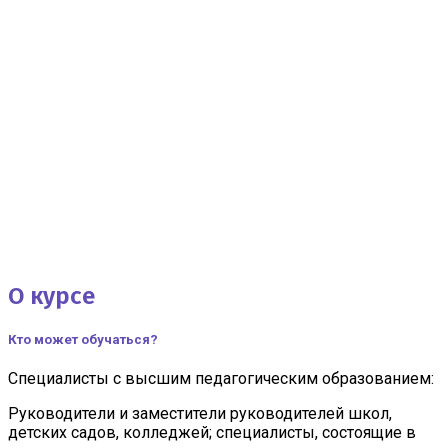
Курс
Менеджмент в образовании
О курсе
10 200 ₽
320 ч
Кто может обучаться?
Записаться на курс
Специалисты с высшим педагогическим образованием:
Руководители и заместители руководителей школ,
детских садов, колледжей; специалисты, состоящие в