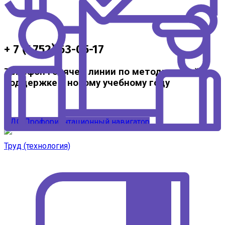
+ 7 (4752) 63-05-17
Телефон горячей линии по методической
поддержке к новому учебному году
ЦДО
Профориентационный навигатор
Труд (технология)