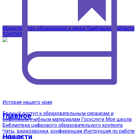
Подписывайтесь на наши каналы в
MAX
Министерство образования и науки Тамбовской области
ТОИПКРО
История нашего края
Единый доступ к образовательным сервисам и
Главное
цифровым учебным материалам
Госуслуги Моя школа
Библиотека цифрового образовательного контента
Чаты, видеозвонки, конференции
Инструкция по работе
Новости
с УБ ЦОК