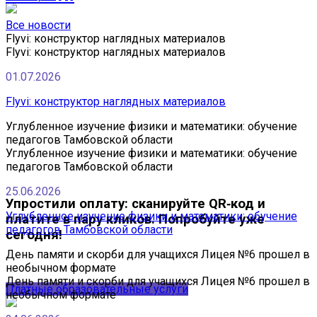
Все новости
Flyvi: конструктор наглядных материалов
Flyvi: конструктор наглядных материалов
01.07.2026
Flyvi: конструктор наглядных материалов
Углубленное изучение физики и математики: обучение
педагогов Тамбовской области
Углубленное изучение физики и математики: обучение
педагогов Тамбовской области
25.06.2026
Упростили оплату: сканируйте QR‑код и
Углубленное изучение физики и математики: обучение
платите в пару кликов. Попробуйте уже
педагогов Тамбовской области
сегодня!
День памяти и скорби для учащихся Лицея №6 прошел в
необычном формате
День памяти и скорби для учащихся Лицея №6 прошел в
Платные образовательные услуги
необычном формате