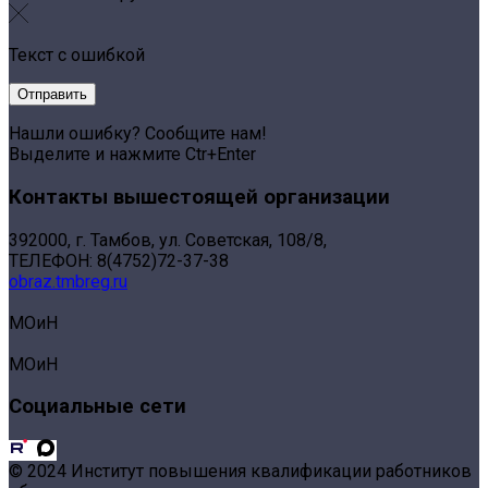
Текст с ошибкой
Нашли ошибку? Сообщите нам!
Выделите и нажмите Ctr+Enter
Контакты вышестоящей организации
392000, г. Тамбов, ул. Советская, 108/8,
ТЕЛЕФОН: 8(4752)72-37-38
obraz.tmbreg.ru
МОиН
МОиН
Социальные сети
© 2024 Институт повышения квалификации работников