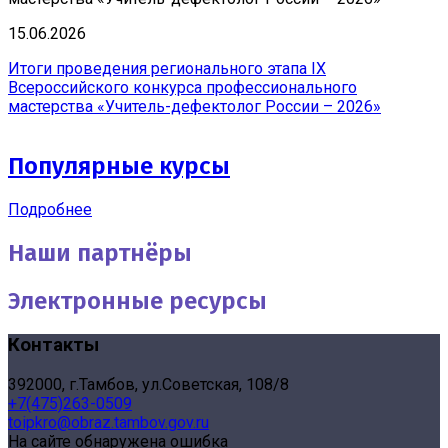
15.06.2026
Итоги проведения регионального этапа IX
Всероссийского конкурса профессионального
мастерства «Учитель-дефектолог России – 2026»
Популярные курсы
Подробнее
Наши партнёры
Электронные ресурсы
Контакты
392000, г.Тамбов, ул.Советская, 108/8
+7(475)263-0509
toipkro@obraz.tambov.gov.ru
На сайте обнаружена ошибка