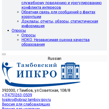
служебному поведению и урегулированию
конфликта интересов
Обратная связь для сообщений о фактах
коррупции
Доклады, отчеты, обзоры, статистическая
информация
Опросы
Опросы
НОКО. Независимая оценка качества
образования
Russian
392000, г.Тамбов, ул.Советская, 108/8
+7(475)263-0509
toipkro@obraz.tambov.gov.ru
Версия для слабовидящих
Версия для незрячих