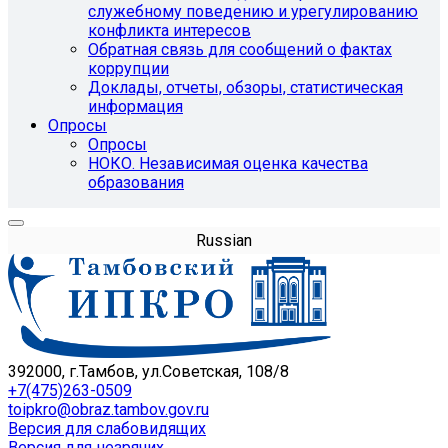
служебному поведению и урегулированию
конфликта интересов
Обратная связь для сообщений о фактах
коррупции
Доклады, отчеты, обзоры, статистическая
информация
Опросы
Опросы
НОКО. Независимая оценка качества
образования
Russian
392000, г.Тамбов, ул.Советская, 108/8
+7(475)263-0509
toipkro@obraz.tambov.gov.ru
Версия для слабовидящих
Версия для незрячих