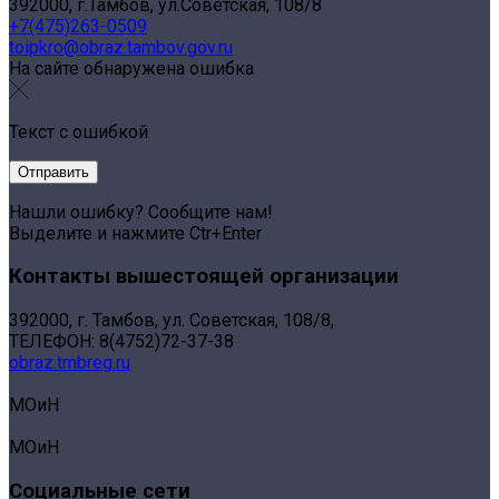
392000, г.Тамбов, ул.Советская, 108/8
+7(475)263-0509
toipkro@obraz.tambov.gov.ru
На сайте обнаружена ошибка
Текст с ошибкой
Нашли ошибку? Сообщите нам!
Выделите и нажмите Ctr+Enter
Контакты вышестоящей организации
392000, г. Тамбов, ул. Советская, 108/8,
ТЕЛЕФОН: 8(4752)72-37-38
obraz.tmbreg.ru
МОиН
МОиН
Социальные сети