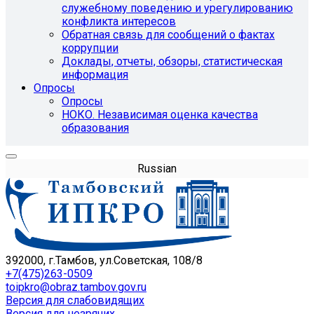
служебному поведению и урегулированию
конфликта интересов
Обратная связь для сообщений о фактах
коррупции
Доклады, отчеты, обзоры, статистическая
информация
Опросы
Опросы
НОКО. Независимая оценка качества
образования
Russian
392000, г.Тамбов, ул.Советская, 108/8
+7(475)263-0509
toipkro@obraz.tambov.gov.ru
Версия для слабовидящих
Версия для незрячих