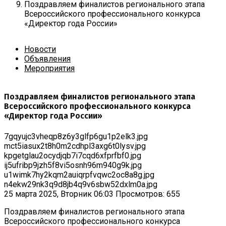
Поздравляем финалистов регионального этапа
Всероссийского профессионального конкурса
«Директор года России»
Новости
Объявления
Мероприятия
Поздравляем финалистов регионального этапа
Всероссийского профессионального конкурса
«Директор года России»
7gqyujc3vheqp8z6y3glfp6gu1p2elk3.jpg
mct5iasux2t8h0m2cdhpl3axg6t0lysv.jpg
kpgetglau2ocydjqb7i7cqd6xfprfbf0.jpg
ij5ufribp9jzh5f8vi5osnh96m940g9k.jpg
u1wimk7hy2kqm2auiqrpfvqwc2oc8a8g.jpg
n4ekw29nk3q9d8jb4q9v6sbw52dxlm0a.jpg
25 марта 2025, Вторник 06:03
Просмотров: 655
Поздравляем финалистов регионального этапа
Всероссийского профессионального конкурса