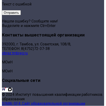
Текст с ошибкой
Нашли ошибку? Сообщите нам!
Выделите и нажмите Ctr+Enter
Контакты вышестоящей организации
392000, г. Тамбов, ул. Советская, 108/8,
ТЕЛЕФОН: 8(4752)72-37-38
obraz.tmbreg.ru
МОиН
МОиН
Социальные сети
© 2024 Институт повышения квалификации работников
образования
SIMAI-SF4: Сайт образовательной организации