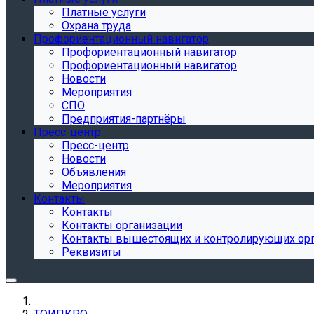
Платные услуги
Охрана труда
Профориентационный навигатор
Профориентационный навигатор
Профориентационный навигатор
Новости
Мероприятия
СПО
Предприятия-партнёры
Пресс-центр
Пресс-центр
Новости
Объявления
Мероприятия
Контакты
Контакты
Контакты организации
Контакты вышестоящих и контролирующих ор
Реквизиты