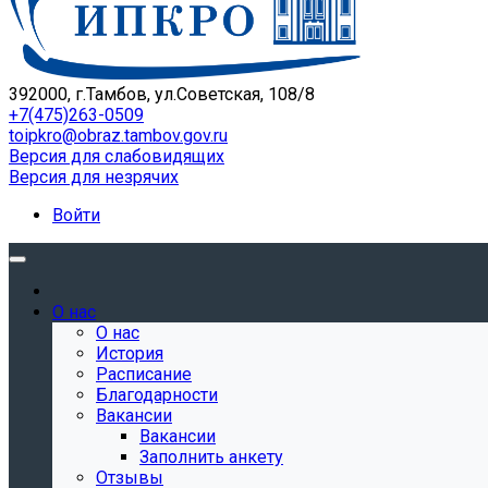
392000, г.Тамбов, ул.Советская, 108/8
+7(475)263-0509
toipkro@obraz.tambov.gov.ru
Версия для слабовидящих
Версия для незрячих
Войти
О нас
О нас
История
Расписание
Благодарности
Вакансии
Вакансии
Заполнить анкету
Отзывы