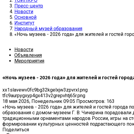
ТОИПКРО
Пресс-центр
Новости
Основной
Институт
Народный музей образования
«Ночь музеев - 2026 года» для жителей и гостей го
Новости
Объявления
Мероприятия
«Ночь музеев - 2026 года» для жителей и гостей горо
xx1slavewv0fc9bg32kgelxjw3zpvrxl.png
tfc9aurpygxyp4gx413v2grepvhtj65r.png
18 мая 2026, Понедельник 09:05
Просмотров: 163
«Ночь музеев - 2026 года» для жителей и гостей города 
образования с домом-музеем Г. В. Чичерина порадовали
традиционными орнаментами народов России, игры на ст
формировании культурных ценностей подрастающего пок
Поделиться