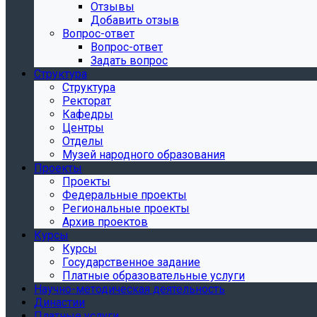
Отзывы
Добавить отзыв
Вопрос-ответ
Вопрос-ответ
Задать вопрос
Структура
Структура
Ректорат
Кафедры
Центры
Отделы
Музей народного образования
Проекты
Проекты
Федеральные проекты
Региональные проекты
Архив проектов
Курсы
Курсы
Государственное задание
Платные образовательные услуги
Научно-методическая деятельность
Династии
Платные услуги