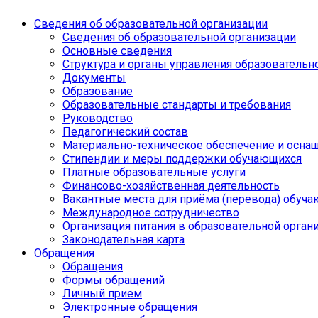
Сведения об образовательной организации
Сведения об образовательной организации
Основные сведения
Структура и органы управления образовательн
Документы
Образование
Образовательные стандарты и требования
Руководство
Педагогический состав
Материально-техническое обеспечение и оснащ
Стипендии и меры поддержки обучающихся
Платные образовательные услуги
Финансово-хозяйственная деятельность
Вакантные места для приёма (перевода) обуч
Международное сотрудничество
Организация питания в образовательной орган
Законодательная карта
Обращения
Обращения
Формы обращений
Личный прием
Электронные обращения