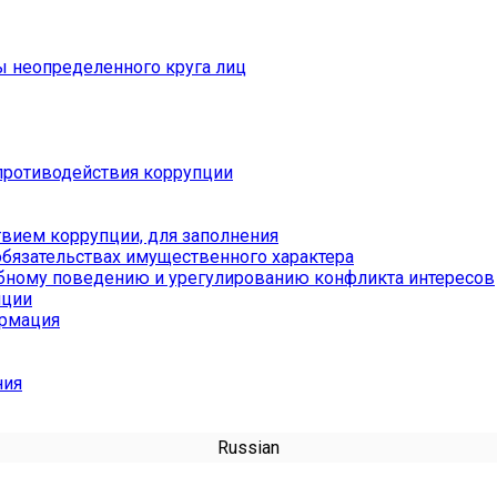
ы неопределенного круга лиц
противодействия коррупции
вием коррупции, для заполнения
обязательствах имущественного характера
бному поведению и урегулированию конфликта интересов
пции
ормация
ния
Russian