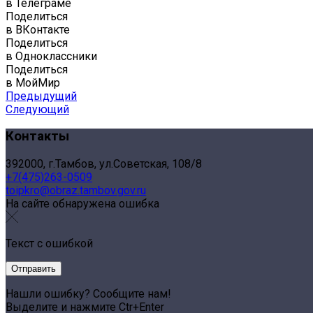
в Телеграме
Поделиться
в ВКонтакте
Поделиться
в Одноклассники
Поделиться
в МойМир
Предыдущий
Следующий
Контакты
392000, г.Тамбов, ул.Советская, 108/8
+7(475)263-0509
toipkro@obraz.tambov.gov.ru
На сайте обнаружена ошибка
Текст с ошибкой
Нашли ошибку? Сообщите нам!
Выделите и нажмите Ctr+Enter