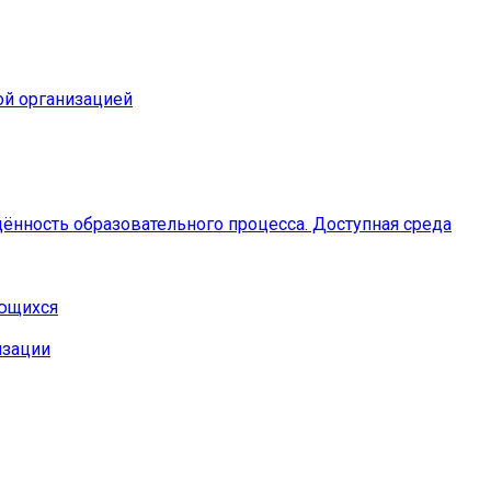
ой организацией
ённость образовательного процесса. Доступная среда
ающихся
изации