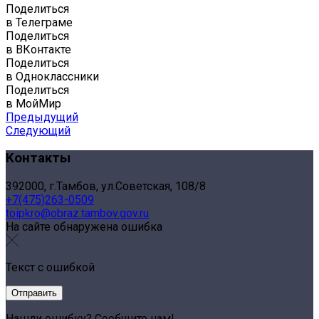
Поделиться
в Телеграме
Поделиться
в ВКонтакте
Поделиться
в Одноклассники
Поделиться
в МойМир
Предыдущий
Следующий
Контакты
392000, г.Тамбов, ул.Советская, 108/8
+7(475)263-0509
toipkro@obraz.tambov.gov.ru
На сайте обнаружена ошибка
Текст с ошибкой
Нашли ошибку? Сообщите нам!