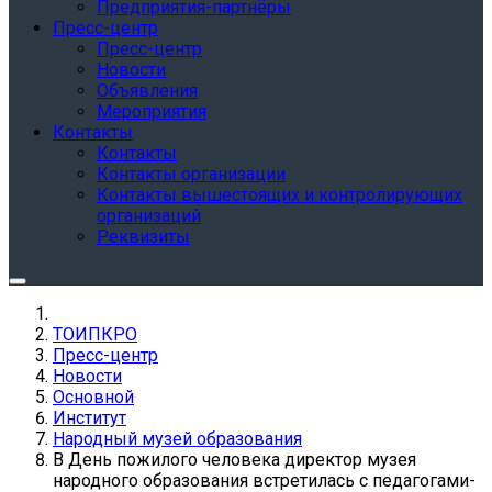
Предприятия-партнёры
Пресс-центр
Пресс-центр
Новости
Объявления
Мероприятия
Контакты
Контакты
Контакты организации
Контакты вышестоящих и контролирующих
организаций
Реквизиты
ТОИПКРО
Пресс-центр
Новости
Основной
Институт
Народный музей образования
В День пожилого человека директор музея
народного образования встретилась с педагогами-