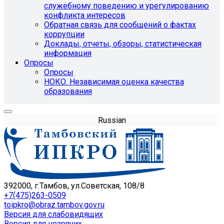
служебному поведению и урегулированию
конфликта интересов
Обратная связь для сообщений о фактах
коррупции
Доклады, отчеты, обзоры, статистическая
информация
Опросы
Опросы
НОКО. Независимая оценка качества
образования
Russian
392000, г.Тамбов, ул.Советская, 108/8
+7(475)263-0509
toipkro@obraz.tambov.gov.ru
Версия для слабовидящих
Версия для незрячих