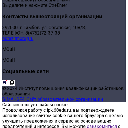
Выделите и нажмите Ctr+Enter
Контакты вышестоящей организации
392000, г. Тамбов, ул. Советская, 108/8,
ТЕЛЕФОН: 8(4752)72-37-38
obraz.tmbreg.ru
МОиН
МОиН
Социальные сети
© 2024 Институт повышения квалификации работников
образования
SIMAI-SF4: Сайт образовательной организации
Сайт использует файлы cookie
Продолжая работу с ipk.68edu.ru, вы подтверждаете
использование сайтом cookie вашего браузера с целью
улучшить предложения и сервис на основе ваших
предпочтений и интересов. Вы можете
ознакомиться
с