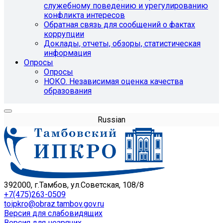
служебному поведению и урегулированию
конфликта интересов
Обратная связь для сообщений о фактах
коррупции
Доклады, отчеты, обзоры, статистическая
информация
Опросы
Опросы
НОКО. Независимая оценка качества
образования
Russian
392000, г.Тамбов, ул.Советская, 108/8
+7(475)263-0509
toipkro@obraz.tambov.gov.ru
Версия для слабовидящих
Версия для незрячих