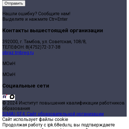
Нашли ошибку? Сообщите нам!
Выделите и нажмите Ctr+Enter
Контакты вышестоящей организации
392000, г. Тамбов, ул. Советская, 108/8,
ТЕЛЕФОН: 8(4752)72-37-38
obraz.tmbreg.ru
МОиН
МОиН
Социальные сети
© 2024 Институт повышения квалификации работников
образования
SIMAI-SF4: Сайт образовательной организации
Сайт использует файлы cookie
Продолжая работу с ipk.68edu.ru, вы подтверждаете