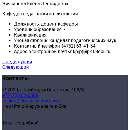
Чичканова Елена Леонидовна
Кафедра педагогики и психологии
Должность:
доцент кафедры
Уровень образования:
-
Квалификация:
-
Ученая степень:
кандидат педагогических наук
Контактный телефон:
(4752) 63-41-54
Адрес электронной почты:
kpip@ipk.68edu.ru
Предыдущий
Следующий
Контакты
392000, г.Тамбов, ул.Советская, 108/8
+7(475)263-0509
toipkro@obraz.tambov.gov.ru
На сайте обнаружена ошибка
Текст с ошибкой