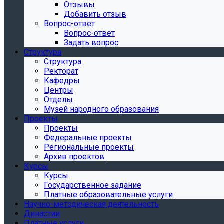
Отзывы
Добавить отзыв
Вопрос-ответ
Вопрос-ответ
Задать вопрос
Структура
Структура
Ректорат
Кафедры
Центры
Отделы
Музей народного образования
Проекты
Проекты
Федеральные проекты
Региональные проекты
Архив проектов
Курсы
Курсы
Государственное задание
Платные образовательные услуги
Научно-методическая деятельность
Династии
Платные услуги