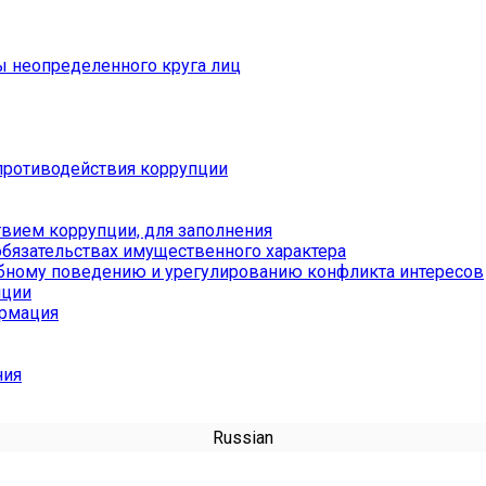
ы неопределенного круга лиц
противодействия коррупции
вием коррупции, для заполнения
обязательствах имущественного характера
бному поведению и урегулированию конфликта интересов
пции
ормация
ния
Russian