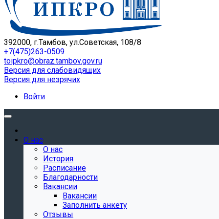
392000, г.Тамбов, ул.Советская, 108/8
+7(475)263-0509
toipkro@obraz.tambov.gov.ru
Версия для слабовидящих
Версия для незрячих
Войти
О нас
О нас
История
Расписание
Благодарности
Вакансии
Вакансии
Заполнить анкету
Отзывы