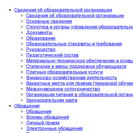
Сведения об образовательной организации
Сведения об образовательной организации
Основные сведения
Структура и органы управления образовательн
Документы
Образование
Образовательные стандарты и требования
Руководство
Педагогический состав
Материально-техническое обеспечение и оснащ
Стипендии и меры поддержки обучающихся
Платные образовательные услуги
Финансово-хозяйственная деятельность
Вакантные места для приёма (перевода) обуч
Международное сотрудничество
Организация питания в образовательной орган
Законодательная карта
Обращения
Обращения
Формы обращений
Личный прием
Электронные обращения