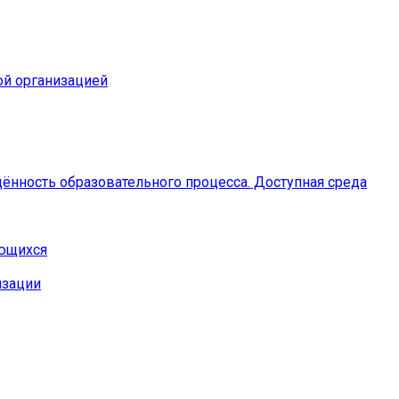
ой организацией
ённость образовательного процесса. Доступная среда
ающихся
изации