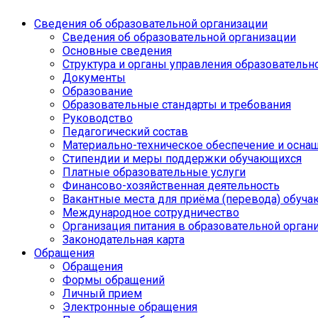
Сведения об образовательной организации
Сведения об образовательной организации
Основные сведения
Структура и органы управления образовательн
Документы
Образование
Образовательные стандарты и требования
Руководство
Педагогический состав
Материально-техническое обеспечение и оснащ
Стипендии и меры поддержки обучающихся
Платные образовательные услуги
Финансово-хозяйственная деятельность
Вакантные места для приёма (перевода) обуч
Международное сотрудничество
Организация питания в образовательной орган
Законодательная карта
Обращения
Обращения
Формы обращений
Личный прием
Электронные обращения