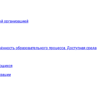
ой организацией
ённость образовательного процесса. Доступная среда
ающихся
изации