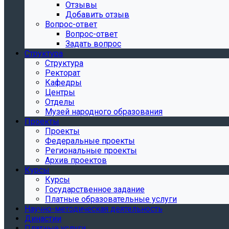
Отзывы
Добавить отзыв
Вопрос-ответ
Вопрос-ответ
Задать вопрос
Структура
Структура
Ректорат
Кафедры
Центры
Отделы
Музей народного образования
Проекты
Проекты
Федеральные проекты
Региональные проекты
Архив проектов
Курсы
Курсы
Государственное задание
Платные образовательные услуги
Научно-методическая деятельность
Династии
Платные услуги