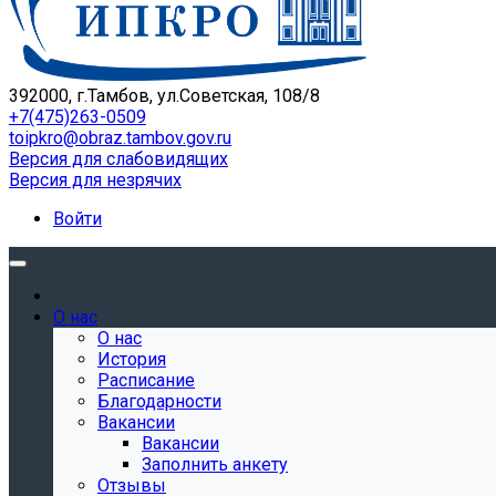
392000, г.Тамбов, ул.Советская, 108/8
+7(475)263-0509
toipkro@obraz.tambov.gov.ru
Версия для слабовидящих
Версия для незрячих
Войти
О нас
О нас
История
Расписание
Благодарности
Вакансии
Вакансии
Заполнить анкету
Отзывы