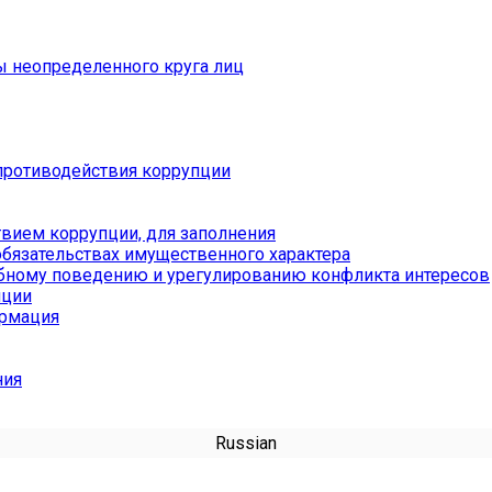
ы неопределенного круга лиц
противодействия коррупции
вием коррупции, для заполнения
обязательствах имущественного характера
бному поведению и урегулированию конфликта интересов
пции
ормация
ния
Russian