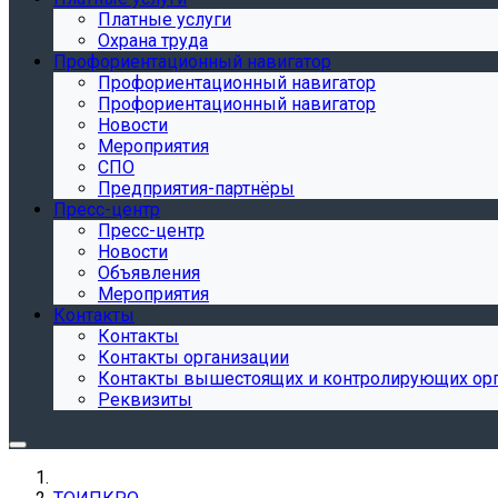
Платные услуги
Охрана труда
Профориентационный навигатор
Профориентационный навигатор
Профориентационный навигатор
Новости
Мероприятия
СПО
Предприятия-партнёры
Пресс-центр
Пресс-центр
Новости
Объявления
Мероприятия
Контакты
Контакты
Контакты организации
Контакты вышестоящих и контролирующих ор
Реквизиты