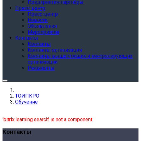
Предприятия-партнёры
Пресс-центр
Пресс-центр
Новости
Объявления
Мероприятия
Контакты
Контакты
Контакты организации
Контакты вышестоящих и контролирующих
организаций
Реквизиты
ТОИПКРО
Обучение
'bitrix:learning.search' is not a component
Контакты