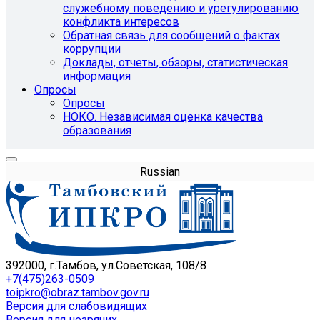
служебному поведению и урегулированию
конфликта интересов
Обратная связь для сообщений о фактах
коррупции
Доклады, отчеты, обзоры, статистическая
информация
Опросы
Опросы
НОКО. Независимая оценка качества
образования
Russian
392000, г.Тамбов, ул.Советская, 108/8
+7(475)263-0509
toipkro@obraz.tambov.gov.ru
Версия для слабовидящих
Версия для незрячих