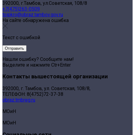
392000, г.Тамбов, ул.Советская, 108/8
+7(475)263-0509
toipkro@obraz.tambov.gov.ru
На сайте обнаружена ошибка
Текст с ошибкой
Нашли ошибку? Сообщите нам!
Выделите и нажмите Ctr+Enter
Контакты вышестоящей организации
392000, г. Тамбов, ул. Советская, 108/8,
ТЕЛЕФОН: 8(4752)72-37-38
obraz.tmbreg.ru
МОиН
МОиН
Социальные сети