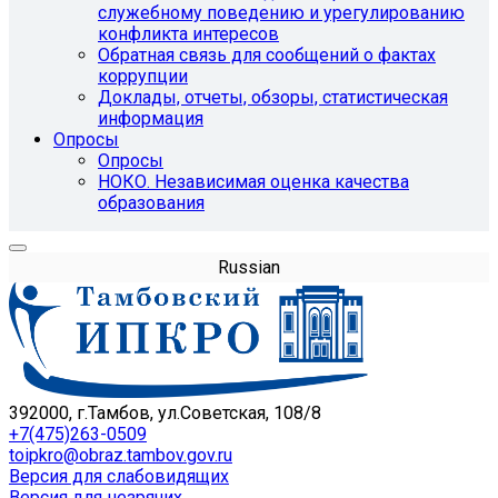
служебному поведению и урегулированию
конфликта интересов
Обратная связь для сообщений о фактах
коррупции
Доклады, отчеты, обзоры, статистическая
информация
Опросы
Опросы
НОКО. Независимая оценка качества
образования
Russian
392000, г.Тамбов, ул.Советская, 108/8
+7(475)263-0509
toipkro@obraz.tambov.gov.ru
Версия для слабовидящих
Версия для незрячих