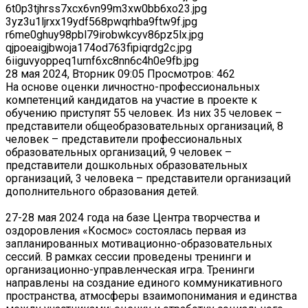
6t0p3tjhrss7xcx6vn99m3xw0bb6xo23.jpg
3yz3u1ljrxx19ydf568pwqrhba9ftw9f.jpg
r6me0ghuy98pbl79irobwkcyv86pz5lx.jpg
qjpoeaigjbwoja174od763fipiqrdg2c.jpg
6iiguvyoppeq1urnf6xc8nn6c4h0e9fb.jpg
28 мая 2024, Вторник 09:05
Просмотров: 462
На основе оценки личностно-профессиональных
компетенций кандидатов на участие в проекте к
обучению приступят 55 человек. Из них 35 человек –
представители общеобразовательных организаций, 8
человек – представители профессиональных
образовательных организаций, 9 человек –
представители дошкольных образовательных
организаций, 3 человека – представители организаций
дополнительного образования детей.
27-28 мая 2024 года на базе Центра творчества и
оздоровления «Космос» состоялась первая из
запланированных мотивационно-образовательных
сессий. В рамках сессии проведены тренинги и
организационно-управленческая игра. Тренинги
направлены на создание единого коммуникативного
пространства, атмосферы взаимопонимания и единства