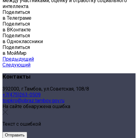
между участниками; оценку и отработку социального
интеллекта.
Поделиться
в Телеграме
Поделиться
в ВКонтакте
Поделиться
в Одноклассники
Поделиться
в МойМир
Предыдущий
Следующий
Контакты
392000, г.Тамбов, ул.Советская, 108/8
+7(475)263-0509
toipkro@obraz.tambov.gov.ru
На сайте обнаружена ошибка
Текст с ошибкой