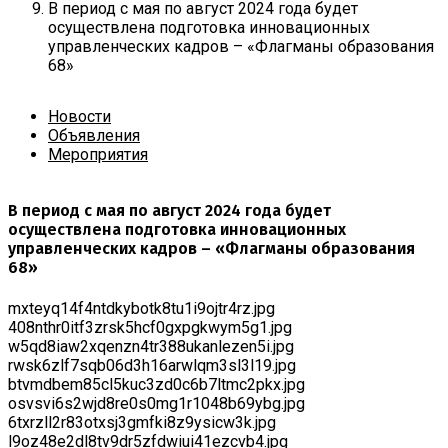
В период с мая по август 2024 года будет
осуществлена подготовка инновационных
управленческих кадров – «Флагманы образования
68»
Новости
Объявления
Мероприятия
В период с мая по август 2024 года будет
осуществлена подготовка инновационных
управленческих кадров – «Флагманы образования
68»
mxteyq14f4ntdkybotk8tu1i9ojtr4rz.jpg
408nthr0itf3zrsk5hcf0gxpgkwym5g1.jpg
w5qd8iaw2xqenzn4tr388ukanlezen5i.jpg
rwsk6zlf7sqb06d3h16arwlqm3sl3l19.jpg
btvmdbem85cl5kuc3zd0c6b7ltmc2pkx.jpg
osvsvi6s2wjd8re0s0mg1r1048b69ybg.jpg
6txrzll2r83otxsj3gmfki8z9ysicw3k.jpg
l9oz48e2dl8tv9dr5zfdwiui41ezcvb4.jpg