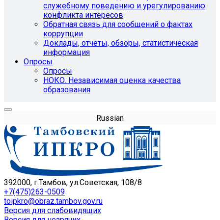
служебному поведению и урегулированию
конфликта интересов
Обратная связь для сообщений о фактах
коррупции
Доклады, отчеты, обзоры, статистическая
информация
Опросы
Опросы
НОКО. Независимая оценка качества
образования
Russian
392000, г.Тамбов, ул.Советская, 108/8
+7(475)263-0509
toipkro@obraz.tambov.gov.ru
Версия для слабовидящих
Версия для незрячих