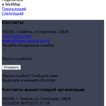
в МойМир
Предыдущий
Следующий
Контакты
392000, г.Тамбов, ул.Советская, 108/8
+7(475)263-0509
toipkro@obraz.tambov.gov.ru
На сайте обнаружена ошибка
Текст с ошибкой
Нашли ошибку? Сообщите нам!
Выделите и нажмите Ctr+Enter
Контакты вышестоящей организации
392000, г. Тамбов, ул. Советская, 108/8,
ТЕЛЕФОН: 8(4752)72-37-38