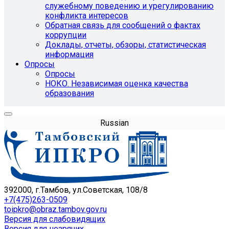
служебному поведению и урегулированию
конфликта интересов
Обратная связь для сообщений о фактах
коррупции
Доклады, отчеты, обзоры, статистическая
информация
Опросы
Опросы
НОКО. Независимая оценка качества
образования
Russian
392000, г.Тамбов, ул.Советская, 108/8
+7(475)263-0509
toipkro@obraz.tambov.gov.ru
Версия для слабовидящих
Версия для незрячих