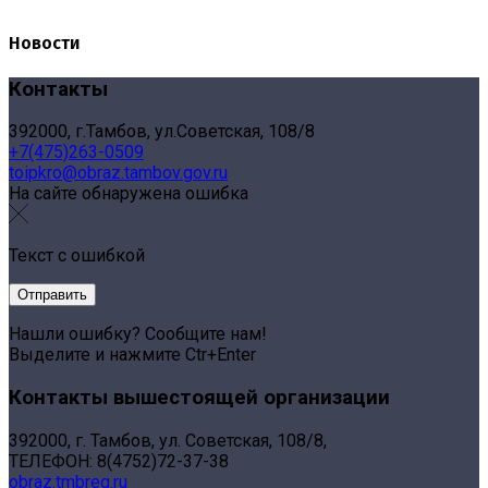
Новости
Контакты
392000, г.Тамбов, ул.Советская, 108/8
+7(475)263-0509
toipkro@obraz.tambov.gov.ru
На сайте обнаружена ошибка
Текст с ошибкой
Нашли ошибку? Сообщите нам!
Выделите и нажмите Ctr+Enter
Контакты вышестоящей организации
392000, г. Тамбов, ул. Советская, 108/8,
ТЕЛЕФОН: 8(4752)72-37-38
obraz.tmbreg.ru