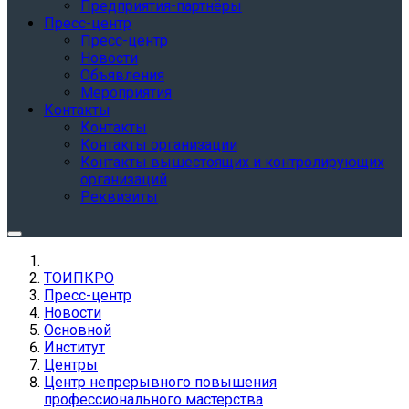
Предприятия-партнёры
Пресс-центр
Пресс-центр
Новости
Объявления
Мероприятия
Контакты
Контакты
Контакты организации
Контакты вышестоящих и контролирующих
организаций
Реквизиты
ТОИПКРО
Пресс-центр
Новости
Основной
Институт
Центры
Центр непрерывного повышения
профессионального мастерства