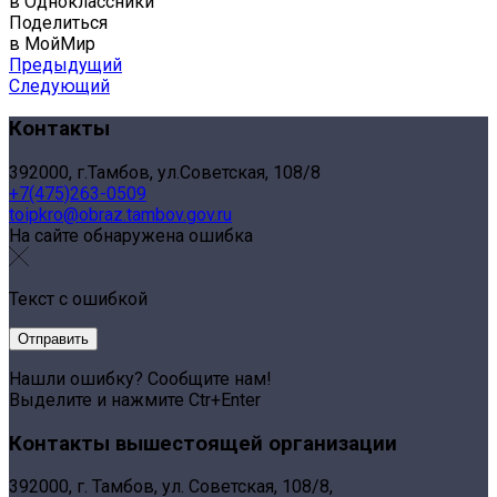
в Одноклассники
Поделиться
в МойМир
Предыдущий
Следующий
Контакты
392000, г.Тамбов, ул.Советская, 108/8
+7(475)263-0509
toipkro@obraz.tambov.gov.ru
На сайте обнаружена ошибка
Текст с ошибкой
Нашли ошибку? Сообщите нам!
Выделите и нажмите Ctr+Enter
Контакты вышестоящей организации
392000, г. Тамбов, ул. Советская, 108/8,