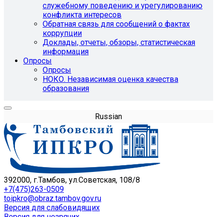
служебному поведению и урегулированию
конфликта интересов
Обратная связь для сообщений о фактах
коррупции
Доклады, отчеты, обзоры, статистическая
информация
Опросы
Опросы
НОКО. Независимая оценка качества
образования
Russian
392000, г.Тамбов, ул.Советская, 108/8
+7(475)263-0509
toipkro@obraz.tambov.gov.ru
Версия для слабовидящих
Версия для незрячих