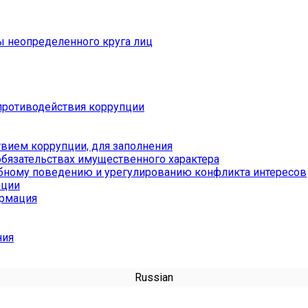
ы неопределенного круга лиц
противодействия коррупции
вием коррупции, для заполнения
обязательствах имущественного характера
бному поведению и урегулированию конфликта интересов
пции
ормация
ния
Russian