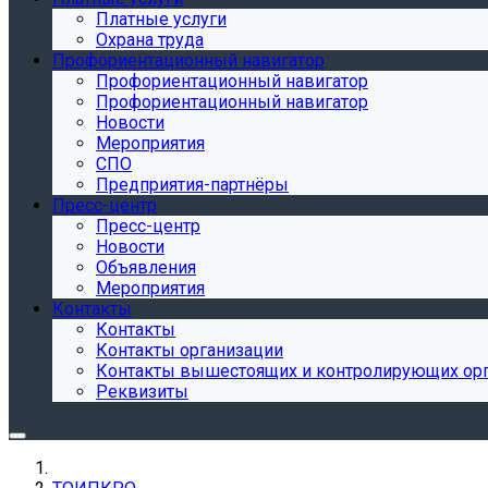
Платные услуги
Охрана труда
Профориентационный навигатор
Профориентационный навигатор
Профориентационный навигатор
Новости
Мероприятия
СПО
Предприятия-партнёры
Пресс-центр
Пресс-центр
Новости
Объявления
Мероприятия
Контакты
Контакты
Контакты организации
Контакты вышестоящих и контролирующих ор
Реквизиты