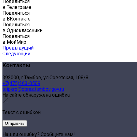
Поделиться
в Телеграме
Поделиться
в ВКонтакте
Поделиться
в Одноклассники
Поделиться
в МойМир
Предыдущий
Следующий
Контакты
392000, г.Тамбов, ул.Советская, 108/8
+7(475)263-0509
toipkro@obraz.tambov.gov.ru
На сайте обнаружена ошибка
Текст с ошибкой
Нашли ошибку? Сообщите нам!