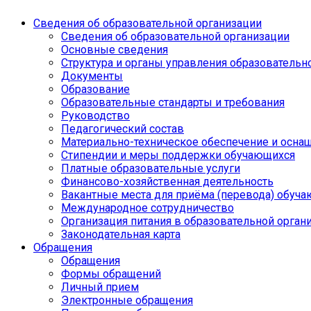
Сведения об образовательной организации
Сведения об образовательной организации
Основные сведения
Структура и органы управления образовательн
Документы
Образование
Образовательные стандарты и требования
Руководство
Педагогический состав
Материально-техническое обеспечение и оснащ
Стипендии и меры поддержки обучающихся
Платные образовательные услуги
Финансово-хозяйственная деятельность
Вакантные места для приёма (перевода) обуч
Международное сотрудничество
Организация питания в образовательной орган
Законодательная карта
Обращения
Обращения
Формы обращений
Личный прием
Электронные обращения