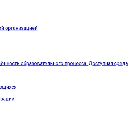
ой организацией
ённость образовательного процесса. Доступная среда
ающихся
изации