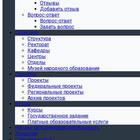
Отзывы
Добавить отзыв
Вопрос-ответ
Вопрос-ответ
Задать вопрос
Структура
Структура
Ректорат
Кафедры
Центры
Отделы
Музей народного образования
Проекты
Проекты
Федеральные проекты
Региональные проекты
Архив проектов
Курсы
Курсы
Государственное задание
Платные образовательные услуги
Научно-методическая деятельность
Династии
Платные услуги