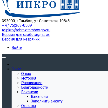
392000, г.Тамбов, ул.Советская, 108/8
+7(475)263-0509
toipkro@obraz.tambov.gov.ru
Версия для слабовидящих
Версия для незрячих
Войти
О нас
О нас
История
Расписание
Благодарности
Вакансии
Вакансии
Заполнить анкету
Отзывы