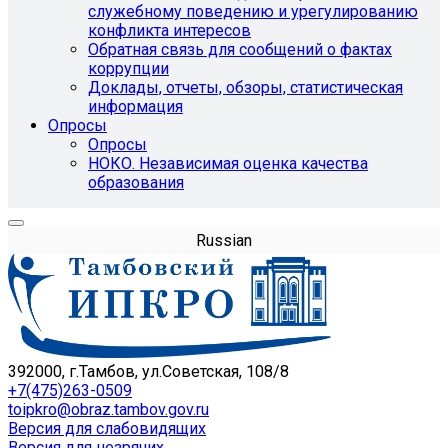
служебному поведению и урегулированию
конфликта интересов
Обратная связь для сообщений о фактах
коррупции
Доклады, отчеты, обзоры, статистическая
информация
Опросы
Опросы
НОКО. Независимая оценка качества
образования
Russian
392000, г.Тамбов, ул.Советская, 108/8
+7(475)263-0509
toipkro@obraz.tambov.gov.ru
Версия для слабовидящих
Версия для незрячих