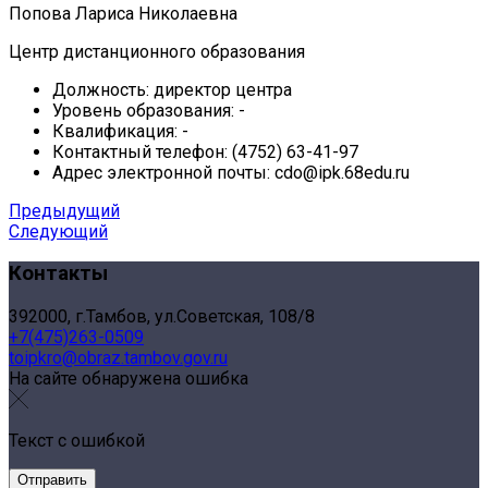
Попова Лариса Николаевна
Центр дистанционного образования
Должность:
директор центра
Уровень образования:
-
Квалификация:
-
Контактный телефон:
(4752) 63-41-97
Адрес электронной почты:
cdo@ipk.68edu.ru
Предыдущий
Следующий
Контакты
392000, г.Тамбов, ул.Советская, 108/8
+7(475)263-0509
toipkro@obraz.tambov.gov.ru
На сайте обнаружена ошибка
Текст с ошибкой