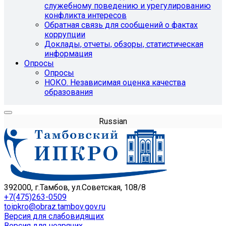
служебному поведению и урегулированию
конфликта интересов
Обратная связь для сообщений о фактах
коррупции
Доклады, отчеты, обзоры, статистическая
информация
Опросы
Опросы
НОКО. Независимая оценка качества
образования
Russian
392000, г.Тамбов, ул.Советская, 108/8
+7(475)263-0509
toipkro@obraz.tambov.gov.ru
Версия для слабовидящих
Версия для незрячих