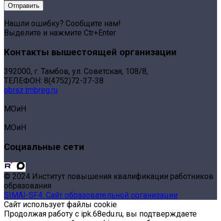
Нашли ошибку? Сообщите нам!
Выделите и нажмите Ctr+Enter
Контакты вышестоящей организации
392000, г. Тамбов, ул. Советская, 108/8,
ТЕЛЕФОН: 8(4752)72-37-38
obraz.tmbreg.ru
МОиН
МОиН
Социальные сети
© 2024 Институт повышения квалификации работников
образования
SIMAI-SF4: Сайт образовательной организации
Сайт использует файлы cookie
Продолжая работу с ipk.68edu.ru, вы подтверждаете