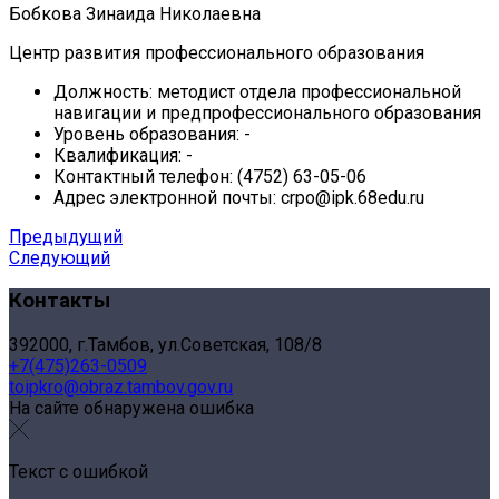
Бобкова Зинаида Николаевна
Центр развития профессионального образования
Должность:
методист отдела профессиональной
навигации и предпрофессионального образования
Уровень образования:
-
Квалификация:
-
Контактный телефон:
(4752) 63-05-06
Адрес электронной почты:
crpo@ipk.68edu.ru
Предыдущий
Следующий
Контакты
392000, г.Тамбов, ул.Советская, 108/8
+7(475)263-0509
toipkro@obraz.tambov.gov.ru
На сайте обнаружена ошибка
Текст с ошибкой