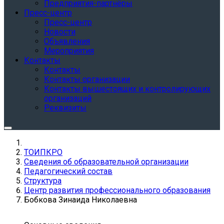
Предприятия-партнёры
Пресс-центр
Пресс-центр
Новости
Объявления
Мероприятия
Контакты
Контакты
Контакты организации
Контакты вышестоящих и контролирующих
организаций
Реквизиты
ТОИПКРО
Сведения об образовательной организации
Педагогический состав
Структура
Центр развития профессионального образования
Бобкова Зинаида Николаевна