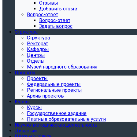
Отзывы
Добавить отзыв
Вопрос-ответ
Вопрос-ответ
Задать вопрос
Структура
Структура
Ректорат
Кафедры
Центры
Отделы
Музей народного образования
Проекты
Проекты
Федеральные проекты
Региональные проекты
Архив проектов
Курсы
Курсы
Государственное задание
Платные образовательные услуги
Научно-методическая деятельность
Династии
Платные услуги