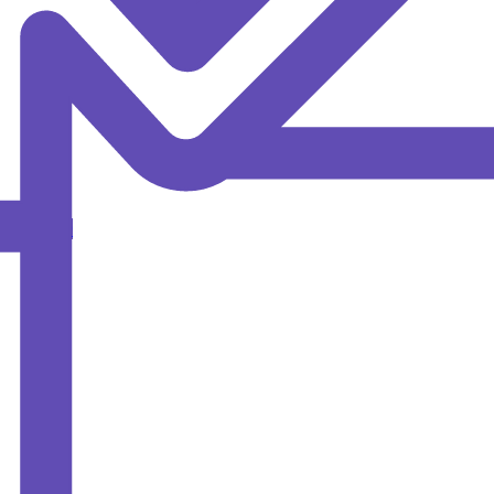
MAX
ОИПКРО