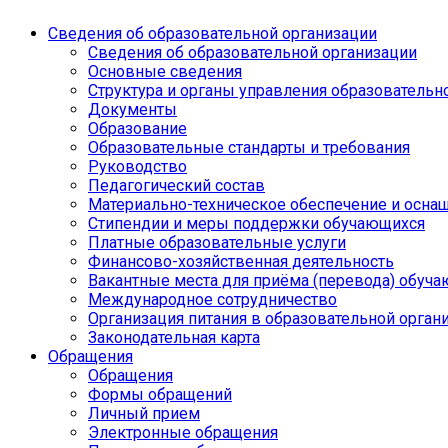
Сведения об образовательной организации
Сведения об образовательной организации
Основные сведения
Структура и органы управления образовательн
Документы
Образование
Образовательные стандарты и требования
Руководство
Педагогический состав
Материально-техническое обеспечение и оснащ
Стипендии и меры поддержки обучающихся
Платные образовательные услуги
Финансово-хозяйственная деятельность
Вакантные места для приёма (перевода) обуч
Международное сотрудничество
Организация питания в образовательной орган
Законодательная карта
Обращения
Обращения
Формы обращений
Личный прием
Электронные обращения