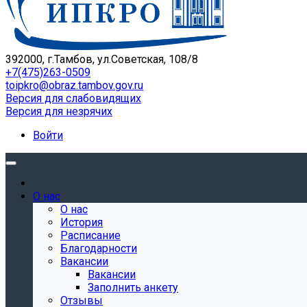
392000, г.Тамбов, ул.Советская, 108/8
+7(475)263-0509
toipkro@obraz.tambov.gov.ru
Версия для слабовидящих
Версия для незрячих
Войти
О нас
О нас
История
Расписание
Благодарности
Вакансии
Вакансии
Заполнить анкету
Отзывы