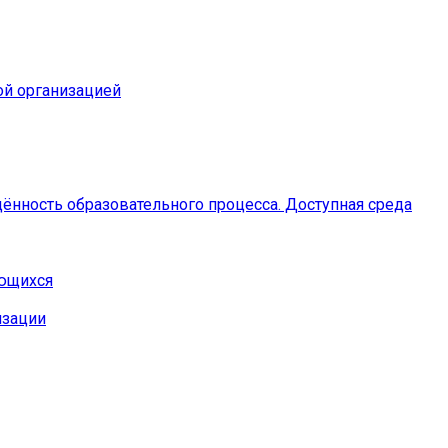
ой организацией
ённость образовательного процесса. Доступная среда
ающихся
изации