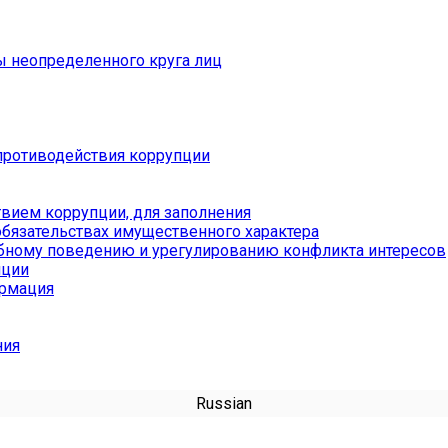
ы неопределенного круга лиц
противодействия коррупции
вием коррупции, для заполнения
обязательствах имущественного характера
бному поведению и урегулированию конфликта интересов
пции
ормация
ния
Russian