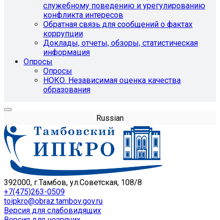
служебному поведению и урегулированию
конфликта интересов
Обратная связь для сообщений о фактах
коррупции
Доклады, отчеты, обзоры, статистическая
информация
Опросы
Опросы
НОКО. Независимая оценка качества
образования
Russian
392000, г.Тамбов, ул.Советская, 108/8
+7(475)263-0509
toipkro@obraz.tambov.gov.ru
Версия для слабовидящих
Версия для незрячих