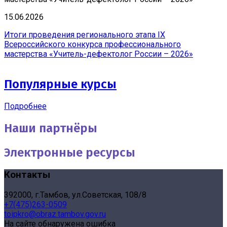
15.06.2026
Итоги проведения регионального этапа IX
Всероссийского конкурса профессионального
мастерства «Учитель-дефектолог России – 2026»
Популярные курсы
Подробнее
Наши партнёры
Электронные ресурсы
Контакты
392000, г.Тамбов, ул.Советская, 108/8
+7(475)263-0509
toipkro@obraz.tambov.gov.ru
На сайте обнаружена ошибка