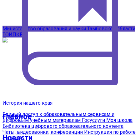
Подписывайтесь на наши каналы в
MAX
Министерство образования и науки Тамбовской области
ТОИПКРО
История нашего края
Единый доступ к образовательным сервисам и
Главное
цифровым учебным материалам
Госуслуги Моя школа
Библиотека цифрового образовательного контента
Чаты, видеозвонки, конференции
Инструкция по работе
Новости
с УБ ЦОК