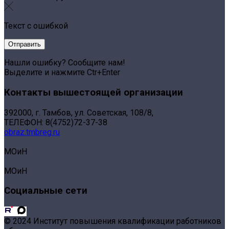
Текст с ошибкой
Нашли ошибку? Сообщите нам!
Выделите и нажмите Ctr+Enter
Контакты вышестоящей организации
392000, г. Тамбов, ул. Советская, 108/8,
ТЕЛЕФОН: 8(4752)72-37-38
obraz.tmbreg.ru
МОиН
МОиН
Социальные сети
© 2024 Институт повышения квалификации работников