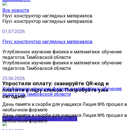
Все новости
Flyvi: конструктор наглядных материалов
Flyvi: конструктор наглядных материалов
01.07.2026
Flyvi: конструктор наглядных материалов
Углубленное изучение физики и математики: обучение
педагогов Тамбовской области
Углубленное изучение физики и математики: обучение
педагогов Тамбовской области
25.06.2026
Упростили оплату: сканируйте QR‑код и
Углубленное изучение физики и математики: обучение
платите в пару кликов. Попробуйте уже
педагогов Тамбовской области
сегодня!
День памяти и скорби для учащихся Лицея №6 прошел в
необычном формате
День памяти и скорби для учащихся Лицея №6 прошел в
Платные образовательные услуги
необычном формате