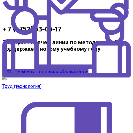
+ 7 (4752) 63-05-17
Телефон горячей линии по методической
поддержке к новому учебному году
ЦДО
Профориентационный навигатор
Труд (технология)