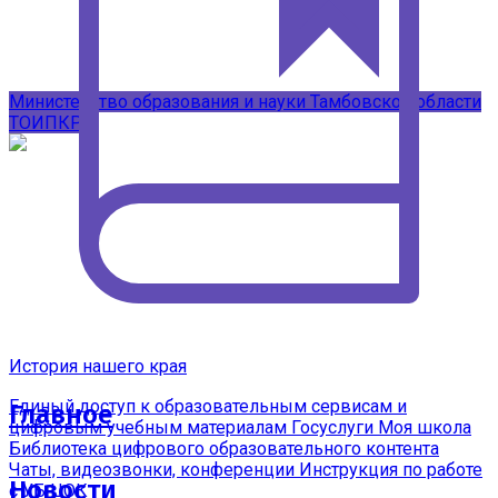
Подписывайтесь на наши каналы в
MAX
Министерство образования и науки Тамбовской области
ТОИПКРО
История нашего края
Единый доступ к образовательным сервисам и
Главное
цифровым учебным материалам
Госуслуги Моя школа
Библиотека цифрового образовательного контента
Чаты, видеозвонки, конференции
Инструкция по работе
Новости
с УБ ЦОК