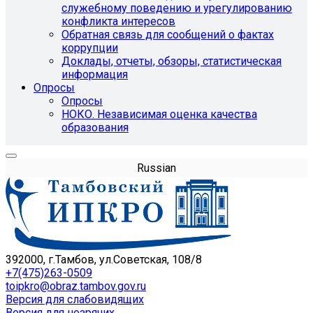
служебному поведению и урегулированию
конфликта интересов
Обратная связь для сообщений о фактах
коррупции
Доклады, отчеты, обзоры, статистическая
информация
Опросы
Опросы
НОКО. Независимая оценка качества
образования
Russian
392000, г.Тамбов, ул.Советская, 108/8
+7(475)263-0509
toipkro@obraz.tambov.gov.ru
Версия для слабовидящих
Версия для незрячих