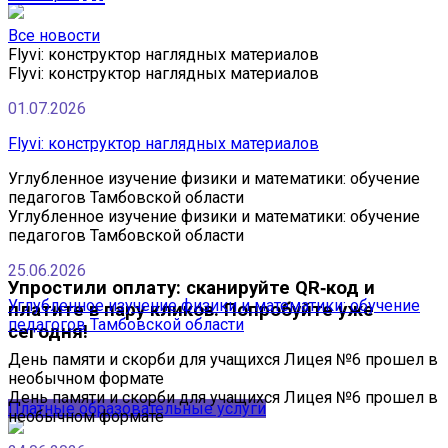
Все новости
Flyvi: конструктор наглядных материалов
Flyvi: конструктор наглядных материалов
01.07.2026
Flyvi: конструктор наглядных материалов
Углубленное изучение физики и математики: обучение
педагогов Тамбовской области
Углубленное изучение физики и математики: обучение
педагогов Тамбовской области
25.06.2026
Упростили оплату: сканируйте QR‑код и
Углубленное изучение физики и математики: обучение
платите в пару кликов. Попробуйте уже
педагогов Тамбовской области
сегодня!
День памяти и скорби для учащихся Лицея №6 прошел в
необычном формате
День памяти и скорби для учащихся Лицея №6 прошел в
Платные образовательные услуги
необычном формате