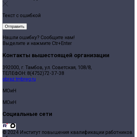
Текст с ошибкой
Нашли ошибку? Сообщите нам!
Выделите и нажмите Ctr+Enter
Контакты вышестоящей организации
392000, г. Тамбов, ул. Советская, 108/8,
ТЕЛЕФОН: 8(4752)72-37-38
obraz.tmbreg.ru
МОиН
МОиН
Социальные сети
© 2024 Институт повышения квалификации работников