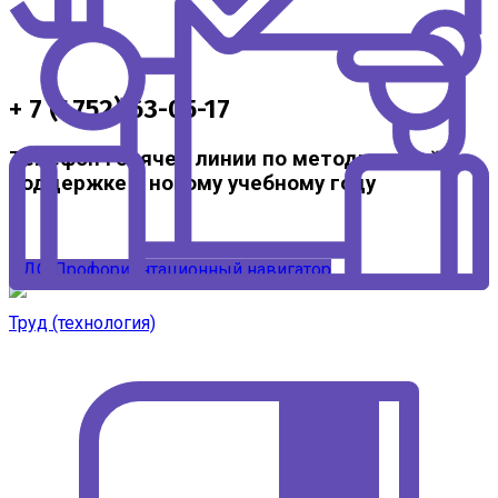
+ 7 (4752) 63-05-17
Телефон горячей линии по методической
поддержке к новому учебному году
ЦДО
Профориентационный навигатор
Труд (технология)