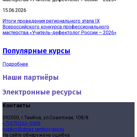
15.06.2026
Итоги проведения регионального этапа IX
Всероссийского конкурса профессионального
мастерства «Учитель-дефектолог России – 2026»
Популярные курсы
Подробнее
Наши партнёры
Электронные ресурсы
Контакты
392000, г.Тамбов, ул.Советская, 108/8
+7(475)263-0509
toipkro@obraz.tambov.gov.ru
На сайте обнаружена ошибка