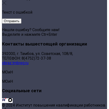
Текст с ошибкой
Нашли ошибку? Сообщите нам!
Выделите и нажмите Ctr+Enter
Контакты вышестоящей организации
392000, г. Тамбов, ул. Советская, 108/8,
ТЕЛЕФОН: 8(4752)72-37-38
obraz.tmbreg.ru
МОиН
МОиН
Социальные сети
© 2024 Институт повышения квалификации работников