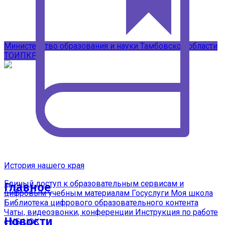
Подписывайтесь на наши каналы в
MAX
Министерство образования и науки Тамбовской области
ТОИПКРО
История нашего края
Единый доступ к образовательным сервисам и
Главное
цифровым учебным материалам
Госуслуги Моя школа
Библиотека цифрового образовательного контента
Чаты, видеозвонки, конференции
Инструкция по работе
Новости
с УБ ЦОК