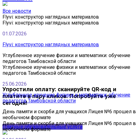
Все новости
Flyvi: конструктор наглядных материалов
Flyvi: конструктор наглядных материалов
01.07.2026
Flyvi: конструктор наглядных материалов
Углубленное изучение физики и математики: обучение
педагогов Тамбовской области
Углубленное изучение физики и математики: обучение
педагогов Тамбовской области
25.06.2026
Упростили оплату: сканируйте QR‑код и
Углубленное изучение физики и математики: обучение
платите в пару кликов. Попробуйте уже
педагогов Тамбовской области
сегодня!
День памяти и скорби для учащихся Лицея №6 прошел в
необычном формате
День памяти и скорби для учащихся Лицея №6 прошел в
Платные образовательные услуги
необычном формате