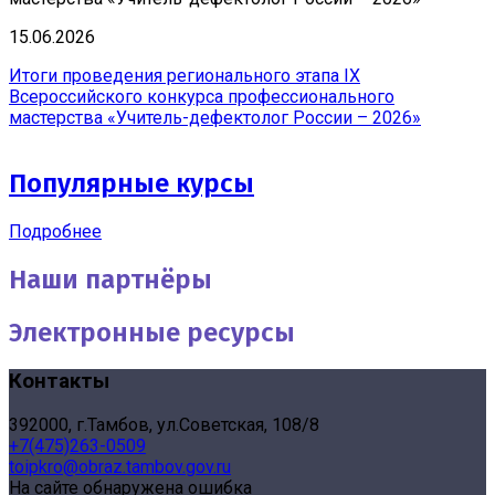
15.06.2026
Итоги проведения регионального этапа IX
Всероссийского конкурса профессионального
мастерства «Учитель-дефектолог России – 2026»
Популярные курсы
Подробнее
Наши партнёры
Электронные ресурсы
Контакты
392000, г.Тамбов, ул.Советская, 108/8
+7(475)263-0509
toipkro@obraz.tambov.gov.ru
На сайте обнаружена ошибка