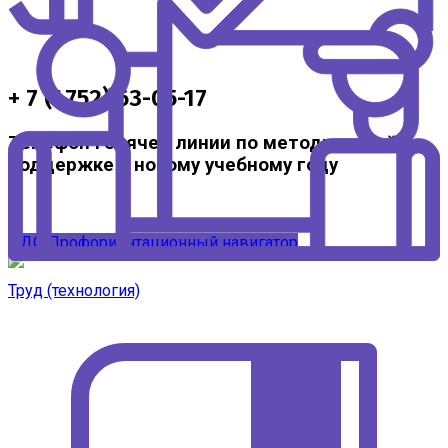
+ 7 (4752) 63-05-17
Телефон горячей линии по методической
поддержке к новому учебному году
ЦДО
Профориентационный навигатор
Труд (технология)