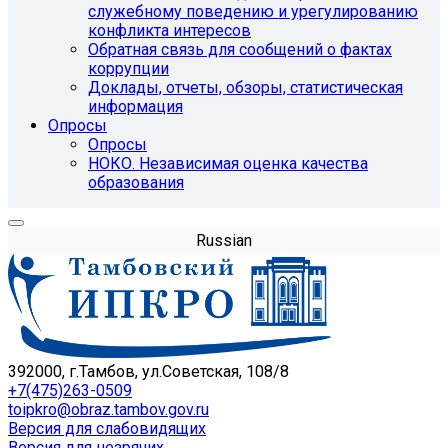
служебному поведению и урегулированию
конфликта интересов
Обратная связь для сообщений о фактах
коррупции
Доклады, отчеты, обзоры, статистическая
информация
Опросы
Опросы
НОКО. Независимая оценка качества
образования
Russian
392000, г.Тамбов, ул.Советская, 108/8
+7(475)263-0509
toipkro@obraz.tambov.gov.ru
Версия для слабовидящих
Версия для незрячих