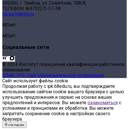
392000, г. Тамбов, ул. Советская, 108/8,
ТЕЛЕФОН: 8(4752)72-37-38
obraz.tmbreg.ru
МОиН
МОиН
Социальные сети
© 2024 Институт повышения квалификации работников
образования
SIMAI-SF4: Сайт образовательной организации
Сайт использует файлы cookie
Продолжая работу с ipk.68edu.ru, вы подтверждаете
использование сайтом cookie вашего браузера с целью
улучшить предложения и сервис на основе ваших
предпочтений и интересов. Вы можете
ознакомиться
с
условиями и принципами их обработки. Вы можете
запретить сохранение cookie в настройках своего
браузера.
Я согласен