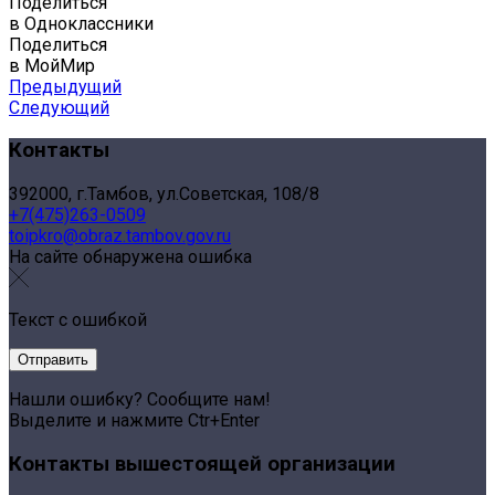
Поделиться
в Одноклассники
Поделиться
в МойМир
Предыдущий
Следующий
Контакты
392000, г.Тамбов, ул.Советская, 108/8
+7(475)263-0509
toipkro@obraz.tambov.gov.ru
На сайте обнаружена ошибка
Текст с ошибкой
Нашли ошибку? Сообщите нам!
Выделите и нажмите Ctr+Enter
Контакты вышестоящей организации