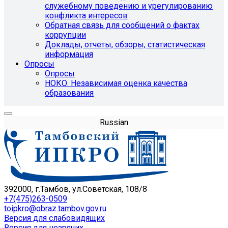
служебному поведению и урегулированию
конфликта интересов
Обратная связь для сообщений о фактах
коррупции
Доклады, отчеты, обзоры, статистическая
информация
Опросы
Опросы
НОКО. Независимая оценка качества
образования
Russian
392000, г.Тамбов, ул.Советская, 108/8
+7(475)263-0509
toipkro@obraz.tambov.gov.ru
Версия для слабовидящих
Версия для незрячих