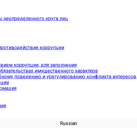
ы неопределенного круга лиц
противодействия коррупции
вием коррупции, для заполнения
обязательствах имущественного характера
бному поведению и урегулированию конфликта интересов
пции
ормация
ния
Russian