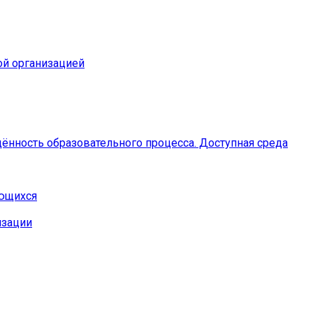
ой организацией
ённость образовательного процесса. Доступная среда
ающихся
изации