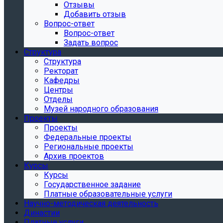
Отзывы
Добавить отзыв
Вопрос-ответ
Вопрос-ответ
Задать вопрос
Структура
Структура
Ректорат
Кафедры
Центры
Отделы
Музей народного образования
Проекты
Проекты
Федеральные проекты
Региональные проекты
Архив проектов
Курсы
Курсы
Государственное задание
Платные образовательные услуги
Научно-методическая деятельность
Династии
Платные услуги