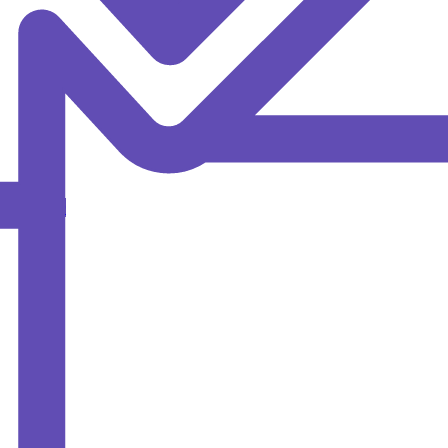
MAX
ОИПКРО