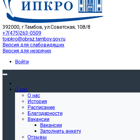
392000, г.Тамбов, ул.Советская, 108/8
+7(475)263-0509
toipkro@obraz.tambov.gov.ru
Версия для слабовидящих
Версия для незрячих
Войти
О нас
О нас
История
Расписание
Благодарности
Вакансии
Вакансии
Заполнить анкету
Отзывы