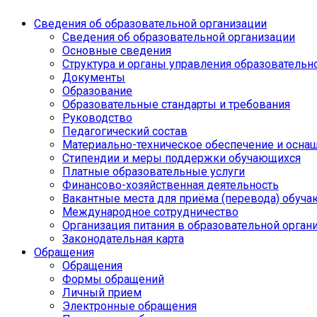
Сведения об образовательной организации
Сведения об образовательной организации
Основные сведения
Структура и органы управления образовательн
Документы
Образование
Образовательные стандарты и требования
Руководство
Педагогический состав
Материально-техническое обеспечение и оснащ
Стипендии и меры поддержки обучающихся
Платные образовательные услуги
Финансово-хозяйственная деятельность
Вакантные места для приёма (перевода) обуч
Международное сотрудничество
Организация питания в образовательной орган
Законодательная карта
Обращения
Обращения
Формы обращений
Личный прием
Электронные обращения