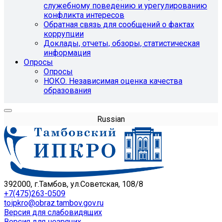
служебному поведению и урегулированию
конфликта интересов
Обратная связь для сообщений о фактах
коррупции
Доклады, отчеты, обзоры, статистическая
информация
Опросы
Опросы
НОКО. Независимая оценка качества
образования
Russian
392000, г.Тамбов, ул.Советская, 108/8
+7(475)263-0509
toipkro@obraz.tambov.gov.ru
Версия для слабовидящих
Версия для незрячих