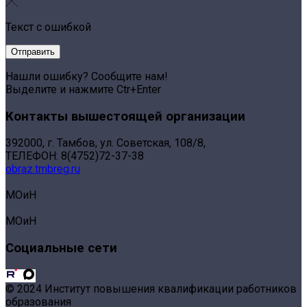
Текст с ошибкой
Нашли ошибку? Сообщите нам!
Выделите и нажмите Ctr+Enter
Контакты вышестоящей организации
392000, г. Тамбов, ул. Советская, 108/8,
ТЕЛЕФОН: 8(4752)72-37-38
obraz.tmbreg.ru
МОиН
МОиН
Социальные сети
© 2024 Институт повышения квалификации работников
образования