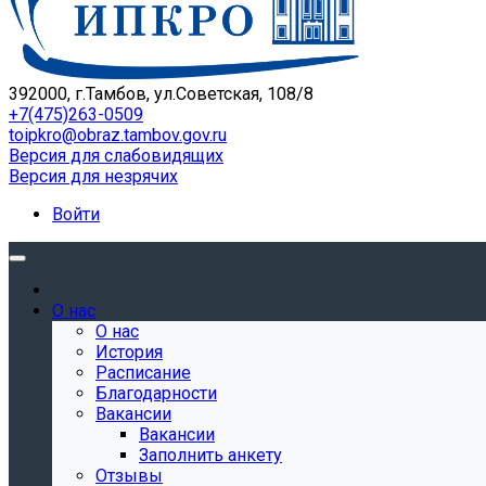
392000, г.Тамбов, ул.Советская, 108/8
+7(475)263-0509
toipkro@obraz.tambov.gov.ru
Версия для слабовидящих
Версия для незрячих
Войти
О нас
О нас
История
Расписание
Благодарности
Вакансии
Вакансии
Заполнить анкету
Отзывы