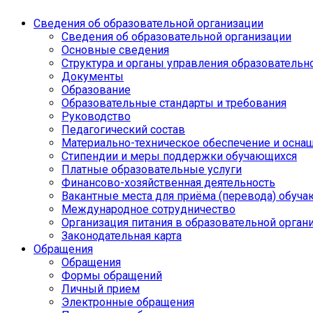
Сведения об образовательной организации
Сведения об образовательной организации
Основные сведения
Структура и органы управления образовательн
Документы
Образование
Образовательные стандарты и требования
Руководство
Педагогический состав
Материально-техническое обеспечение и оснащ
Стипендии и меры поддержки обучающихся
Платные образовательные услуги
Финансово-хозяйственная деятельность
Вакантные места для приёма (перевода) обуч
Международное сотрудничество
Организация питания в образовательной орган
Законодательная карта
Обращения
Обращения
Формы обращений
Личный прием
Электронные обращения