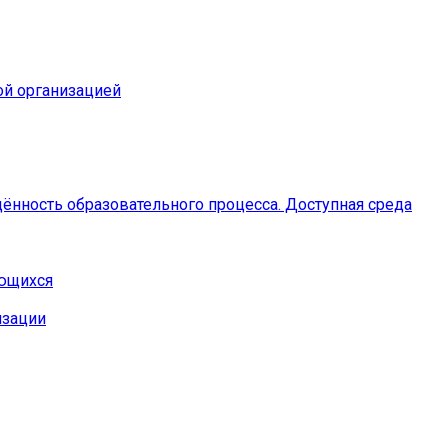
ой организацией
ённость образовательного процесса. Доступная среда
ающихся
изации