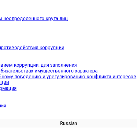
ы неопределенного круга лиц
противодействия коррупции
вием коррупции, для заполнения
обязательствах имущественного характера
бному поведению и урегулированию конфликта интересов
пции
ормация
ния
Russian