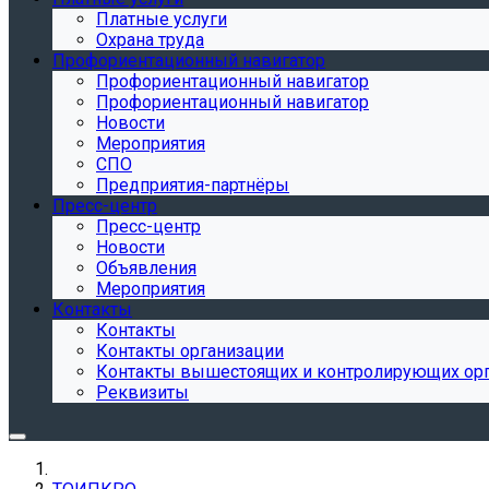
Платные услуги
Охрана труда
Профориентационный навигатор
Профориентационный навигатор
Профориентационный навигатор
Новости
Мероприятия
СПО
Предприятия-партнёры
Пресс-центр
Пресс-центр
Новости
Объявления
Мероприятия
Контакты
Контакты
Контакты организации
Контакты вышестоящих и контролирующих ор
Реквизиты