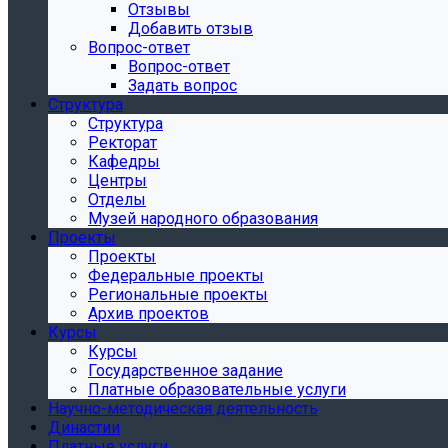
Отзывы
Добавить отзыв
Вопрос-ответ
Вопрос-ответ
Задать вопрос
Структура
Структура
Ректорат
Кафедры
Центры
Отделы
Музей народного образования
Проекты
Проекты
Федеральные проекты
Региональные проекты
Архив проектов
Курсы
Курсы
Государственное задание
Платные образовательные услуги
Научно-методическая деятельность
Династии
Платные услуги